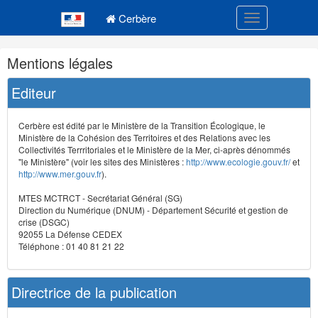
Navigation
Menu principal
principale
Cerbère
Toggle navigatio
Navigation
Mentions légales
et
outils
Editeur
annexes
Cerbère est édité par le Ministère de la Transition Écologique, le
Ministère de la Cohésion des Territoires et des Relations avec les
Collectivités Terrritoriales et le Ministère de la Mer, ci-après dénommés
"le Ministère" (voir les sites des Ministères :
http://www.ecologie.gouv.fr/
et
http://www.mer.gouv.fr
).
MTES MCTRCT - Secrétariat Général (SG)
Direction du Numérique (DNUM) - Département Sécurité et gestion de
crise (DSGC)
92055 La Défense CEDEX
Téléphone : 01 40 81 21 22
Directrice de la publication