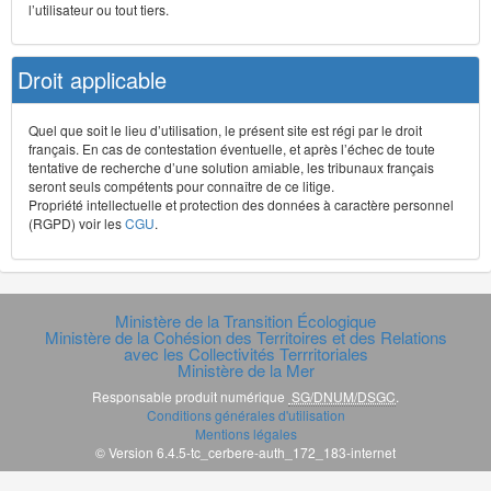
l’utilisateur ou tout tiers.
Droit applicable
Quel que soit le lieu d’utilisation, le présent site est régi par le droit
français. En cas de contestation éventuelle, et après l’échec de toute
tentative de recherche d’une solution amiable, les tribunaux français
seront seuls compétents pour connaître de ce litige.
Propriété intellectuelle et protection des données à caractère personnel
(RGPD) voir les
CGU
.
Ministère de la Transition Écologique
Ministère de la Cohésion des Territoires et des Relations
avec les Collectivités Terrritoriales
Ministère de la Mer
Responsable produit numérique
SG/DNUM/DSGC
.
Conditions générales d'utilisation
Mentions légales
© Version 6.4.5-tc_cerbere-auth_172_183-internet