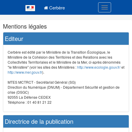
Navigation
Menu principal
principale
Cerbère
Toggle navigatio
Navigation
Mentions légales
et
outils
Editeur
annexes
Cerbère est édité par le Ministère de la Transition Écologique, le
Ministère de la Cohésion des Territoires et des Relations avec les
Collectivités Terrritoriales et le Ministère de la Mer, ci-après dénommés
"le Ministère" (voir les sites des Ministères :
http://www.ecologie.gouv.fr/
et
http://www.mer.gouv.fr
).
MTES MCTRCT - Secrétariat Général (SG)
Direction du Numérique (DNUM) - Département Sécurité et gestion de
crise (DSGC)
92055 La Défense CEDEX
Téléphone : 01 40 81 21 22
Directrice de la publication