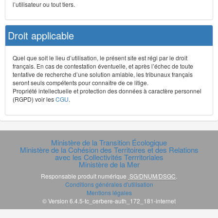
l’utilisateur ou tout tiers.
Droit applicable
Quel que soit le lieu d’utilisation, le présent site est régi par le droit
français. En cas de contestation éventuelle, et après l’échec de toute
tentative de recherche d’une solution amiable, les tribunaux français
seront seuls compétents pour connaître de ce litige.
Propriété intellectuelle et protection des données à caractère personnel
(RGPD) voir les
CGU
.
Ministère de la Transition Écologique
Ministère de la Cohésion des Territoires et des Relations
avec les Collectivités Terrritoriales
Ministère de la Mer
Responsable produit numérique
SG/DNUM/DSGC
.
Conditions générales d'utilisation
Mentions légales
© Version 6.4.5-tc_cerbere-auth_172_181-internet