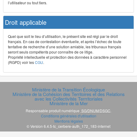
l’utilisateur ou tout tiers.
Droit applicable
Quel que soit le lieu d’utilisation, le présent site est régi par le droit
français. En cas de contestation éventuelle, et après l’échec de toute
tentative de recherche d’une solution amiable, les tribunaux français
seront seuls compétents pour connaître de ce litige.
Propriété intellectuelle et protection des données à caractère personnel
(RGPD) voir les
CGU
.
Ministère de la Transition Écologique
Ministère de la Cohésion des Territoires et des Relations
avec les Collectivités Terrritoriales
Ministère de la Mer
Responsable produit numérique
SG/DNUM/DSGC
.
Conditions générales d'utilisation
Mentions légales
© Version 6.4.5-tc_cerbere-auth_172_183-internet