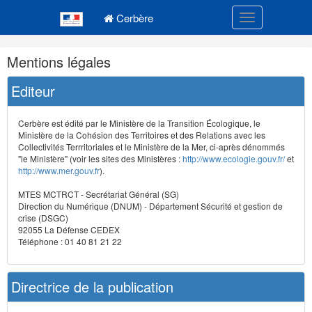
Navigation
Menu principal
principale
Cerbère
Toggle navigatio
Navigation
Mentions légales
et
outils
Editeur
annexes
Cerbère est édité par le Ministère de la Transition Écologique, le
Ministère de la Cohésion des Territoires et des Relations avec les
Collectivités Terrritoriales et le Ministère de la Mer, ci-après dénommés
"le Ministère" (voir les sites des Ministères :
http://www.ecologie.gouv.fr/
et
http://www.mer.gouv.fr
).
MTES MCTRCT - Secrétariat Général (SG)
Direction du Numérique (DNUM) - Département Sécurité et gestion de
crise (DSGC)
92055 La Défense CEDEX
Téléphone : 01 40 81 21 22
Directrice de la publication