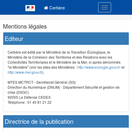
Navigation
Menu principal
principale
Cerbère
Toggle navigatio
Navigation
Mentions légales
et
outils
Editeur
annexes
Cerbère est édité par le Ministère de la Transition Écologique, le
Ministère de la Cohésion des Territoires et des Relations avec les
Collectivités Terrritoriales et le Ministère de la Mer, ci-après dénommés
"le Ministère" (voir les sites des Ministères :
http://www.ecologie.gouv.fr/
et
http://www.mer.gouv.fr
).
MTES MCTRCT - Secrétariat Général (SG)
Direction du Numérique (DNUM) - Département Sécurité et gestion de
crise (DSGC)
92055 La Défense CEDEX
Téléphone : 01 40 81 21 22
Directrice de la publication