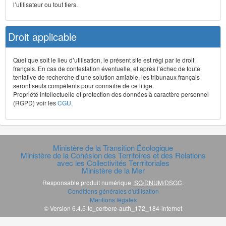
l’utilisateur ou tout tiers.
Droit applicable
Quel que soit le lieu d’utilisation, le présent site est régi par le droit
français. En cas de contestation éventuelle, et après l’échec de toute
tentative de recherche d’une solution amiable, les tribunaux français
seront seuls compétents pour connaître de ce litige.
Propriété intellectuelle et protection des données à caractère personnel
(RGPD) voir les
CGU
.
Ministère de la Transition Écologique
Ministère de la Cohésion des Territoires et des Relations
avec les Collectivités Terrritoriales
Ministère de la Mer
Responsable produit numérique
SG/DNUM/DSGC
.
Conditions générales d'utilisation
Mentions légales
© Version 6.4.5-tc_cerbere-auth_172_184-internet