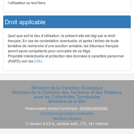
l’utilisateur ou tout tiers.
Droit applicable
Quel que soit le lieu d’utilisation, le présent site est régi par le droit
français. En cas de contestation éventuelle, et après l’échec de toute
tentative de recherche d’une solution amiable, les tribunaux français
seront seuls compétents pour connaître de ce litige.
Propriété intellectuelle et protection des données à caractère personnel
(RGPD) voir les
CGU
.
Ministère de la Transition Écologique
Ministère de la Cohésion des Territoires et des Relations
avec les Collectivités Terrritoriales
Ministère de la Mer
Responsable produit numérique
SG/DNUM/DSGC
.
Conditions générales d'utilisation
Mentions légales
© Version 6.4.5-tc_cerbere-auth_172_181-internet