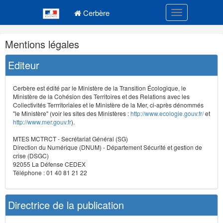
Navigation
Menu principal
principale
Cerbère
Toggle navigatio
Navigation
Mentions légales
et
outils
Editeur
annexes
Cerbère est édité par le Ministère de la Transition Écologique, le
Ministère de la Cohésion des Territoires et des Relations avec les
Collectivités Terrritoriales et le Ministère de la Mer, ci-après dénommés
"le Ministère" (voir les sites des Ministères :
http://www.ecologie.gouv.fr/
et
http://www.mer.gouv.fr
).
MTES MCTRCT - Secrétariat Général (SG)
Direction du Numérique (DNUM) - Département Sécurité et gestion de
crise (DSGC)
92055 La Défense CEDEX
Téléphone : 01 40 81 21 22
Directrice de la publication