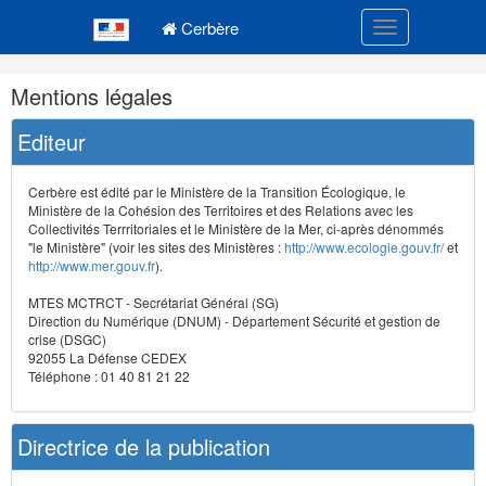
Navigation
Menu principal
principale
Cerbère
Toggle navigatio
Navigation
Mentions légales
et
outils
Editeur
annexes
Cerbère est édité par le Ministère de la Transition Écologique, le
Ministère de la Cohésion des Territoires et des Relations avec les
Collectivités Terrritoriales et le Ministère de la Mer, ci-après dénommés
"le Ministère" (voir les sites des Ministères :
http://www.ecologie.gouv.fr/
et
http://www.mer.gouv.fr
).
MTES MCTRCT - Secrétariat Général (SG)
Direction du Numérique (DNUM) - Département Sécurité et gestion de
crise (DSGC)
92055 La Défense CEDEX
Téléphone : 01 40 81 21 22
Directrice de la publication