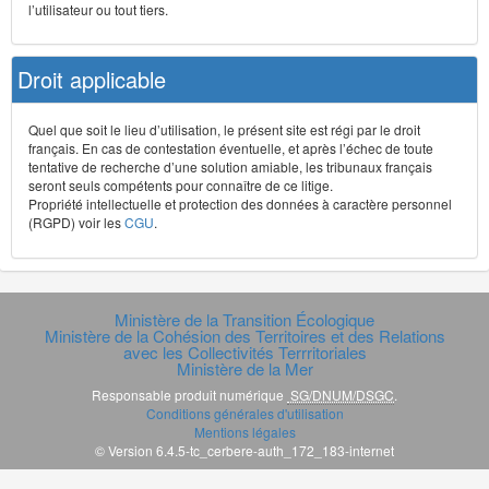
l’utilisateur ou tout tiers.
Droit applicable
Quel que soit le lieu d’utilisation, le présent site est régi par le droit
français. En cas de contestation éventuelle, et après l’échec de toute
tentative de recherche d’une solution amiable, les tribunaux français
seront seuls compétents pour connaître de ce litige.
Propriété intellectuelle et protection des données à caractère personnel
(RGPD) voir les
CGU
.
Ministère de la Transition Écologique
Ministère de la Cohésion des Territoires et des Relations
avec les Collectivités Terrritoriales
Ministère de la Mer
Responsable produit numérique
SG/DNUM/DSGC
.
Conditions générales d'utilisation
Mentions légales
© Version 6.4.5-tc_cerbere-auth_172_183-internet