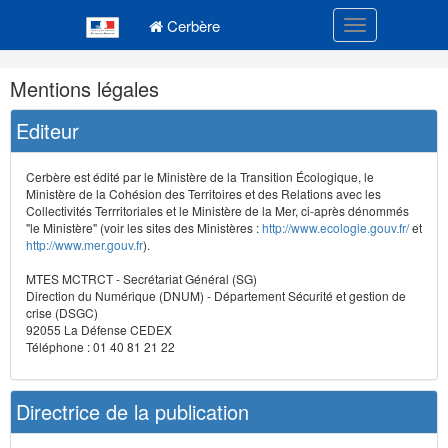
Navigation
Menu principal
principale
Cerbère
Toggle navigatio
Navigation
Mentions légales
et
outils
Editeur
annexes
Cerbère est édité par le Ministère de la Transition Écologique, le
Ministère de la Cohésion des Territoires et des Relations avec les
Collectivités Terrritoriales et le Ministère de la Mer, ci-après dénommés
"le Ministère" (voir les sites des Ministères :
http://www.ecologie.gouv.fr/
et
http://www.mer.gouv.fr
).
MTES MCTRCT - Secrétariat Général (SG)
Direction du Numérique (DNUM) - Département Sécurité et gestion de
crise (DSGC)
92055 La Défense CEDEX
Téléphone : 01 40 81 21 22
Directrice de la publication