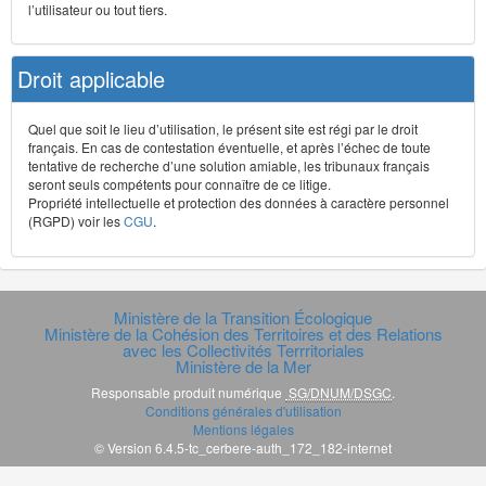
l’utilisateur ou tout tiers.
Droit applicable
Quel que soit le lieu d’utilisation, le présent site est régi par le droit
français. En cas de contestation éventuelle, et après l’échec de toute
tentative de recherche d’une solution amiable, les tribunaux français
seront seuls compétents pour connaître de ce litige.
Propriété intellectuelle et protection des données à caractère personnel
(RGPD) voir les
CGU
.
Ministère de la Transition Écologique
Ministère de la Cohésion des Territoires et des Relations
avec les Collectivités Terrritoriales
Ministère de la Mer
Responsable produit numérique
SG/DNUM/DSGC
.
Conditions générales d'utilisation
Mentions légales
© Version 6.4.5-tc_cerbere-auth_172_182-internet