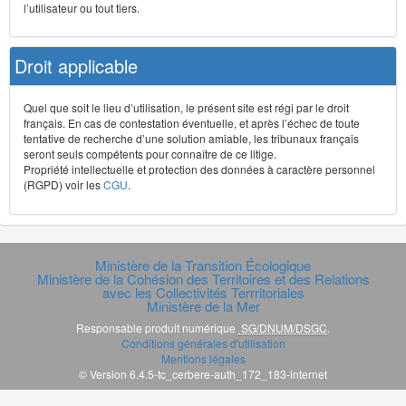
l’utilisateur ou tout tiers.
Droit applicable
Quel que soit le lieu d’utilisation, le présent site est régi par le droit
français. En cas de contestation éventuelle, et après l’échec de toute
tentative de recherche d’une solution amiable, les tribunaux français
seront seuls compétents pour connaître de ce litige.
Propriété intellectuelle et protection des données à caractère personnel
(RGPD) voir les
CGU
.
Ministère de la Transition Écologique
Ministère de la Cohésion des Territoires et des Relations
avec les Collectivités Terrritoriales
Ministère de la Mer
Responsable produit numérique
SG/DNUM/DSGC
.
Conditions générales d'utilisation
Mentions légales
© Version 6.4.5-tc_cerbere-auth_172_183-internet