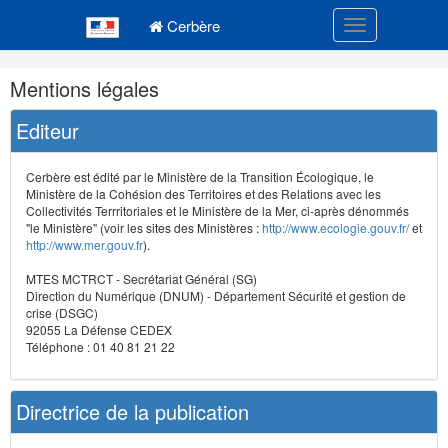
Navigation
Menu principal
principale
Cerbère
Toggle navigatio
Navigation
Mentions légales
et
outils
Editeur
annexes
Cerbère est édité par le Ministère de la Transition Écologique, le
Ministère de la Cohésion des Territoires et des Relations avec les
Collectivités Terrritoriales et le Ministère de la Mer, ci-après dénommés
"le Ministère" (voir les sites des Ministères :
http://www.ecologie.gouv.fr/
et
http://www.mer.gouv.fr
).
MTES MCTRCT - Secrétariat Général (SG)
Direction du Numérique (DNUM) - Département Sécurité et gestion de
crise (DSGC)
92055 La Défense CEDEX
Téléphone : 01 40 81 21 22
Directrice de la publication