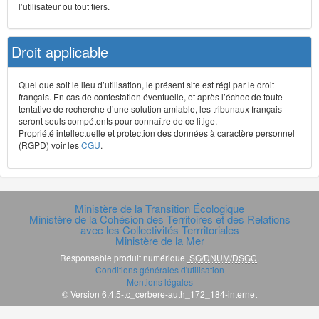
l’utilisateur ou tout tiers.
Droit applicable
Quel que soit le lieu d’utilisation, le présent site est régi par le droit
français. En cas de contestation éventuelle, et après l’échec de toute
tentative de recherche d’une solution amiable, les tribunaux français
seront seuls compétents pour connaître de ce litige.
Propriété intellectuelle et protection des données à caractère personnel
(RGPD) voir les
CGU
.
Ministère de la Transition Écologique
Ministère de la Cohésion des Territoires et des Relations
avec les Collectivités Terrritoriales
Ministère de la Mer
Responsable produit numérique
SG/DNUM/DSGC
.
Conditions générales d'utilisation
Mentions légales
© Version 6.4.5-tc_cerbere-auth_172_184-internet