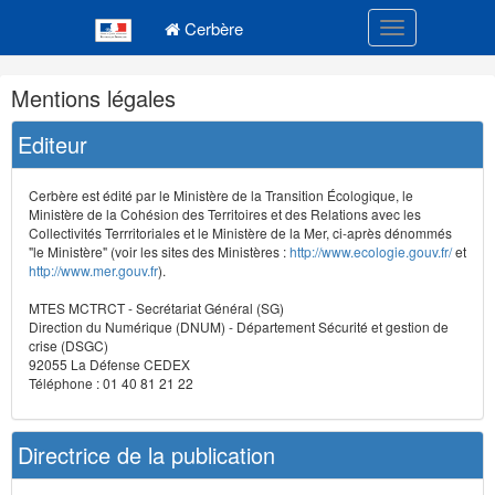
Navigation
Menu principal
principale
Cerbère
Toggle navigatio
Navigation
Mentions légales
et
outils
Editeur
annexes
Cerbère est édité par le Ministère de la Transition Écologique, le
Ministère de la Cohésion des Territoires et des Relations avec les
Collectivités Terrritoriales et le Ministère de la Mer, ci-après dénommés
"le Ministère" (voir les sites des Ministères :
http://www.ecologie.gouv.fr/
et
http://www.mer.gouv.fr
).
MTES MCTRCT - Secrétariat Général (SG)
Direction du Numérique (DNUM) - Département Sécurité et gestion de
crise (DSGC)
92055 La Défense CEDEX
Téléphone : 01 40 81 21 22
Directrice de la publication