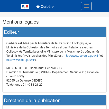
Navigation
Menu principal
principale
Cerbère
Toggle navigatio
Navigation
Mentions légales
et
outils
Editeur
annexes
Cerbère est édité par le Ministère de la Transition Écologique, le
Ministère de la Cohésion des Territoires et des Relations avec les
Collectivités Terrritoriales et le Ministère de la Mer, ci-après dénommés
"le Ministère" (voir les sites des Ministères :
http://www.ecologie.gouv.fr/
et
http://www.mer.gouv.fr
).
MTES MCTRCT - Secrétariat Général (SG)
Direction du Numérique (DNUM) - Département Sécurité et gestion de
crise (DSGC)
92055 La Défense CEDEX
Téléphone : 01 40 81 21 22
Directrice de la publication