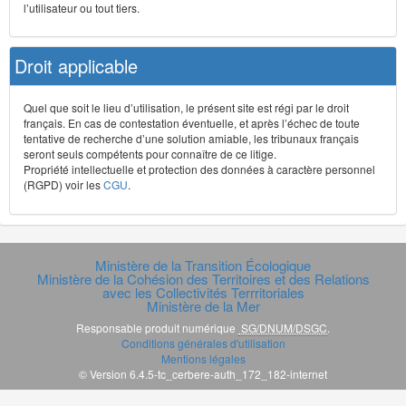
l’utilisateur ou tout tiers.
Droit applicable
Quel que soit le lieu d’utilisation, le présent site est régi par le droit
français. En cas de contestation éventuelle, et après l’échec de toute
tentative de recherche d’une solution amiable, les tribunaux français
seront seuls compétents pour connaître de ce litige.
Propriété intellectuelle et protection des données à caractère personnel
(RGPD) voir les
CGU
.
Ministère de la Transition Écologique
Ministère de la Cohésion des Territoires et des Relations
avec les Collectivités Terrritoriales
Ministère de la Mer
Responsable produit numérique
SG/DNUM/DSGC
.
Conditions générales d'utilisation
Mentions légales
© Version 6.4.5-tc_cerbere-auth_172_182-internet