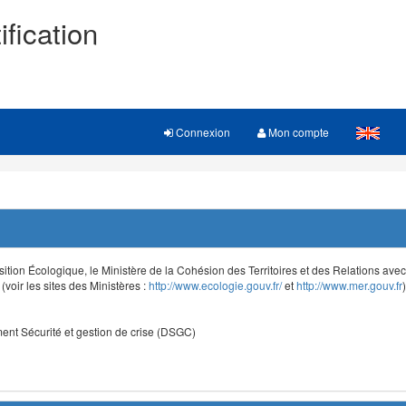
ification
Connexion
Mon compte
sition Écologique, le Ministère de la Cohésion des Territoires et des Relations avec le
voir les sites des Ministères :
http://www.ecologie.gouv.fr/
et
http://www.mer.gouv.fr
)
nt Sécurité et gestion de crise (DSGC)