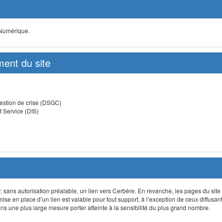
 Numérique.
ent du site
estion de crise (DSGC)
t Service (DIS)
lir, sans autorisation préalable, un lien vers Cerbère. En revanche, les pages du site
 mise en place d’un lien est valable pour tout support, à l’exception de ceux diffusa
 une plus large mesure porter atteinte à la sensibilité du plus grand nombre.