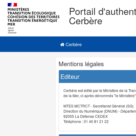
Portail d'authent
Cerbère
Navigation
Menu principal
principale
Cerbère
Navigation
Mentions légales
et
outils
Editeur
annexes
Cerbère est édité par le Ministère de la Tran
de la Mer, ci-après dénommés "le Ministère" (
MTES MCTRCT - Secrétariat Général (SG)
Direction du Numérique (DNUM) - Départeme
92055 La Défense CEDEX
Téléphone : 01 40 81 21 22