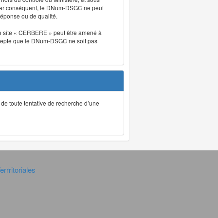
. Par conséquent, le DNum-DSGC ne peut
réponse ou de qualité.
. Le site « CERBERE » peut être amené à
t accepte que le DNum-DSGC ne soit pas
ec de toute tentative de recherche d’une
rrritoriales