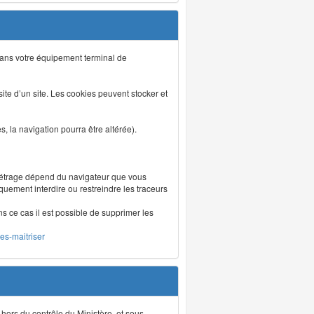
s dans votre équipement terminal de
isite d’un site. Les cookies peuvent stocker et
 la navigation pourra être altérée).
métrage dépend du navigateur que vous
iquement interdire ou restreindre les traceurs
ns ce cas il est possible de supprimer les
les-maitriser
 hors du contrôle du Ministère, et sous