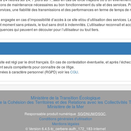
ntions de maintenance nécessaires au bon fonctionnement du site et des services
 services, une fiabilité des transmissions et des performances en terme de temps de 
re engagée en cas d’impossibilité d’accès à ce site et/ou d’utilisation des services
out moment sans préavis, le tout sans droit à indemnités. L’utilisateur reconnaît e
uences qui peuvent en découler pour l’utilisateur ou tout tiers.
t site est régi par le droit français. En cas de contestation éventuelle, et après l’éch
ont seuls compétents pour connaître de ce litige.
données à caractère personnel (RGPD) voir les
CGU
.
Ministère de la Transition Écologique
e la Cohésion des Territoires et des Relations avec les Collectivités Te
Ministère de la Mer
Responsable produit numérique
SG/DNUM/DSGC
.
Conditions générales d'utilisation
Mentions légales
© Version 6.4.5-tc_cerbere-auth_172_183-internet