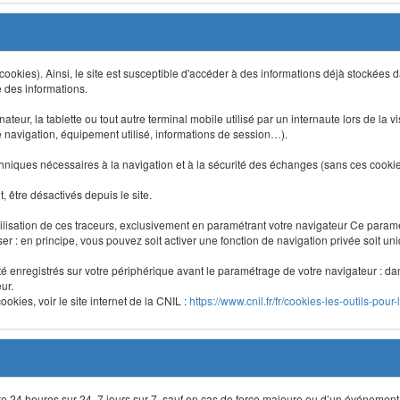
 (cookies). Ainsi, le site est susceptible d'accéder à des informations déjà stockée
e des informations.
nateur, la tablette ou tout autre terminal mobile utilisé par un internaute lors de la v
e navigation, équipement utilisé, informations de session…).
niques nécessaires à la navigation et à la sécurité des échanges (sans ces cookies,
 être désactivés depuis le site.
lisation de ces traceurs, exclusivement en paramétrant votre navigateur Ce para
liser : en principe, vous pouvez soit activer une fonction de navigation privée soit un
été enregistrés sur votre périphérique avant le paramétrage de votre navigateur : da
ur.
okies, voir le site internet de la CNIL :
https://www.cnil.fr/fr/cookies-les-outils-pour-
site 24 heures sur 24, 7 jours sur 7, sauf en cas de force majeure ou d’un événement