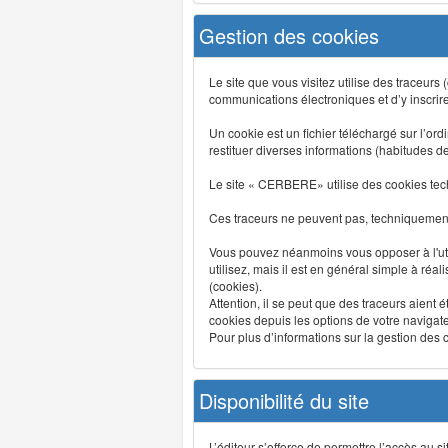
Gestion des cookies
Le site que vous visitez utilise des traceurs
communications électroniques et d’y inscrir
Un cookie est un fichier téléchargé sur l’ordi
restituer diverses informations (habitudes d
Le site « CERBERE» utilise des cookies tech
Ces traceurs ne peuvent pas, techniquement,
Vous pouvez néanmoins vous opposer à l'uti
utilisez, mais il est en général simple à réa
(cookies).
Attention, il se peut que des traceurs aient 
cookies depuis les options de votre navigate
Pour plus d’informations sur la gestion des co
Disponibilité du site
L’éditeur s’efforce de permettre l’accès au 