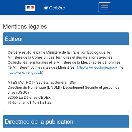
Navigation
Menu principal
principale
Cerbère
Toggle navigatio
Navigation
Mentions légales
et
outils
Editeur
annexes
Cerbère est édité par le Ministère de la Transition Écologique, le
Ministère de la Cohésion des Territoires et des Relations avec les
Collectivités Terrritoriales et le Ministère de la Mer, ci-après dénommés
"le Ministère" (voir les sites des Ministères :
http://www.ecologie.gouv.fr/
et
http://www.mer.gouv.fr
).
MTES MCTRCT - Secrétariat Général (SG)
Direction du Numérique (DNUM) - Département Sécurité et gestion de
crise (DSGC)
92055 La Défense CEDEX
Téléphone : 01 40 81 21 22
Directrice de la publication