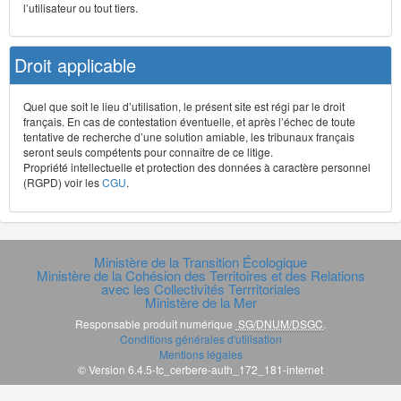
l’utilisateur ou tout tiers.
Droit applicable
Quel que soit le lieu d’utilisation, le présent site est régi par le droit
français. En cas de contestation éventuelle, et après l’échec de toute
tentative de recherche d’une solution amiable, les tribunaux français
seront seuls compétents pour connaître de ce litige.
Propriété intellectuelle et protection des données à caractère personnel
(RGPD) voir les
CGU
.
Ministère de la Transition Écologique
Ministère de la Cohésion des Territoires et des Relations
avec les Collectivités Terrritoriales
Ministère de la Mer
Responsable produit numérique
SG/DNUM/DSGC
.
Conditions générales d'utilisation
Mentions légales
© Version 6.4.5-tc_cerbere-auth_172_181-internet