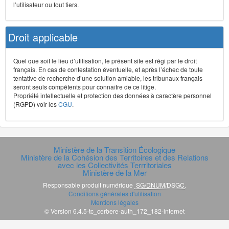
l’utilisateur ou tout tiers.
Droit applicable
Quel que soit le lieu d’utilisation, le présent site est régi par le droit
français. En cas de contestation éventuelle, et après l’échec de toute
tentative de recherche d’une solution amiable, les tribunaux français
seront seuls compétents pour connaître de ce litige.
Propriété intellectuelle et protection des données à caractère personnel
(RGPD) voir les
CGU
.
Ministère de la Transition Écologique
Ministère de la Cohésion des Territoires et des Relations
avec les Collectivités Terrritoriales
Ministère de la Mer
Responsable produit numérique
SG/DNUM/DSGC
.
Conditions générales d'utilisation
Mentions légales
© Version 6.4.5-tc_cerbere-auth_172_182-internet