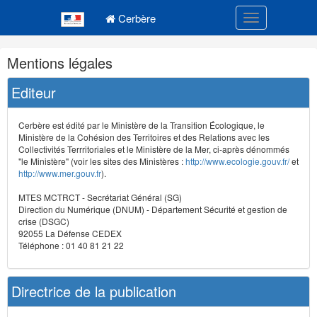
Navigation
Menu principal
principale
Cerbère
Toggle navigatio
Navigation
Mentions légales
et
outils
Editeur
annexes
Cerbère est édité par le Ministère de la Transition Écologique, le
Ministère de la Cohésion des Territoires et des Relations avec les
Collectivités Terrritoriales et le Ministère de la Mer, ci-après dénommés
"le Ministère" (voir les sites des Ministères :
http://www.ecologie.gouv.fr/
et
http://www.mer.gouv.fr
).
MTES MCTRCT - Secrétariat Général (SG)
Direction du Numérique (DNUM) - Département Sécurité et gestion de
crise (DSGC)
92055 La Défense CEDEX
Téléphone : 01 40 81 21 22
Directrice de la publication