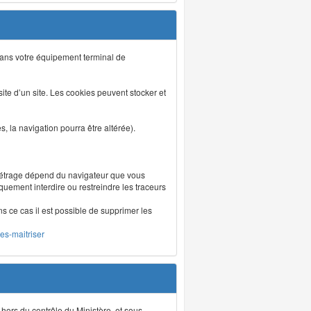
s dans votre équipement terminal de
isite d’un site. Les cookies peuvent stocker et
 la navigation pourra être altérée).
métrage dépend du navigateur que vous
iquement interdire ou restreindre les traceurs
ns ce cas il est possible de supprimer les
les-maitriser
 hors du contrôle du Ministère, et sous