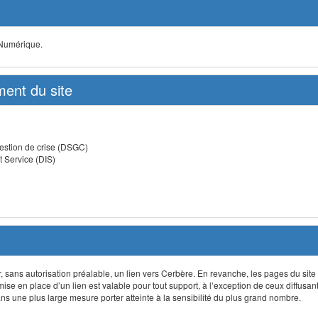
 Numérique.
ent du site
estion de crise (DSGC)
t Service (DIS)
lir, sans autorisation préalable, un lien vers Cerbère. En revanche, les pages du site
 mise en place d’un lien est valable pour tout support, à l’exception de ceux diffusa
 une plus large mesure porter atteinte à la sensibilité du plus grand nombre.