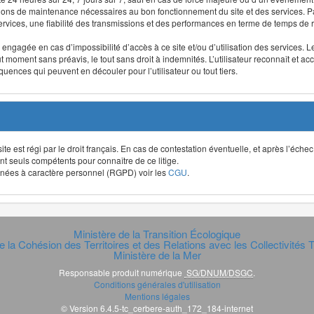
ntions de maintenance nécessaires au bon fonctionnement du site et des services
 services, une fiabilité des transmissions et des performances en terme de temps de 
re engagée en cas d’impossibilité d’accès à ce site et/ou d’utilisation des services
out moment sans préavis, le tout sans droit à indemnités. L’utilisateur reconnaît e
uences qui peuvent en découler pour l’utilisateur ou tout tiers.
t site est régi par le droit français. En cas de contestation éventuelle, et après l’éch
ont seuls compétents pour connaître de ce litige.
données à caractère personnel (RGPD) voir les
CGU
.
Ministère de la Transition Écologique
e la Cohésion des Territoires et des Relations avec les Collectivités Te
Ministère de la Mer
Responsable produit numérique
SG/DNUM/DSGC
.
Conditions générales d'utilisation
Mentions légales
© Version 6.4.5-tc_cerbere-auth_172_184-internet