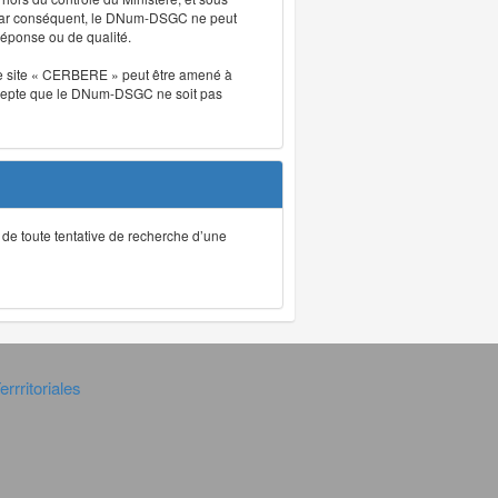
. Par conséquent, le DNum-DSGC ne peut
réponse ou de qualité.
. Le site « CERBERE » peut être amené à
t accepte que le DNum-DSGC ne soit pas
ec de toute tentative de recherche d’une
rrritoriales