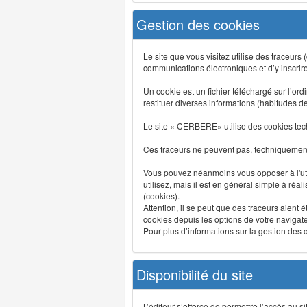
Gestion des cookies
Le site que vous visitez utilise des traceurs
communications électroniques et d’y inscrir
Un cookie est un fichier téléchargé sur l’ordi
restituer diverses informations (habitudes d
Le site « CERBERE» utilise des cookies tech
Ces traceurs ne peuvent pas, techniquement,
Vous pouvez néanmoins vous opposer à l'uti
utilisez, mais il est en général simple à réa
(cookies).
Attention, il se peut que des traceurs aient 
cookies depuis les options de votre navigate
Pour plus d’informations sur la gestion des co
Disponibilité du site
L’éditeur s’efforce de permettre l’accès au 