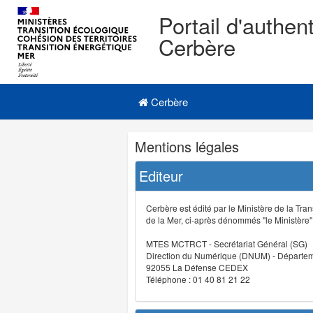
Portail d'authent
Cerbère
Navigation
Menu principal
principale
Cerbère
Navigation
Mentions légales
et
outils
Editeur
annexes
Cerbère est édité par le Ministère de la Tran
de la Mer, ci-après dénommés "le Ministère" (
MTES MCTRCT - Secrétariat Général (SG)
Direction du Numérique (DNUM) - Départeme
92055 La Défense CEDEX
Téléphone : 01 40 81 21 22