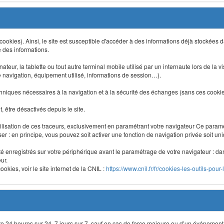
 (cookies). Ainsi, le site est susceptible d'accéder à des informations déjà stockée
e des informations.
nateur, la tablette ou tout autre terminal mobile utilisé par un internaute lors de la v
e navigation, équipement utilisé, informations de session…).
niques nécessaires à la navigation et à la sécurité des échanges (sans ces cookies,
 être désactivés depuis le site.
lisation de ces traceurs, exclusivement en paramétrant votre navigateur Ce para
liser : en principe, vous pouvez soit activer une fonction de navigation privée soit un
été enregistrés sur votre périphérique avant le paramétrage de votre navigateur : da
ur.
okies, voir le site internet de la CNIL :
https://www.cnil.fr/fr/cookies-les-outils-pour-
site 24 heures sur 24, 7 jours sur 7, sauf en cas de force majeure ou d’un événement