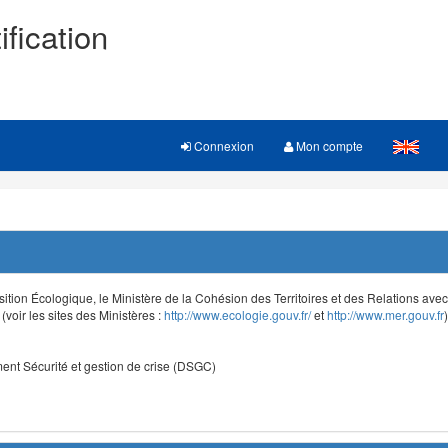
ification
Connexion
Mon compte
sition Écologique, le Ministère de la Cohésion des Territoires et des Relations avec le
voir les sites des Ministères :
http://www.ecologie.gouv.fr/
et
http://www.mer.gouv.fr
)
nt Sécurité et gestion de crise (DSGC)