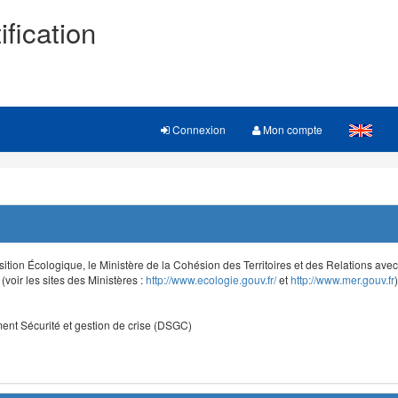
ification
Connexion
Mon compte
sition Écologique, le Ministère de la Cohésion des Territoires et des Relations avec le
voir les sites des Ministères :
http://www.ecologie.gouv.fr/
et
http://www.mer.gouv.fr
)
nt Sécurité et gestion de crise (DSGC)