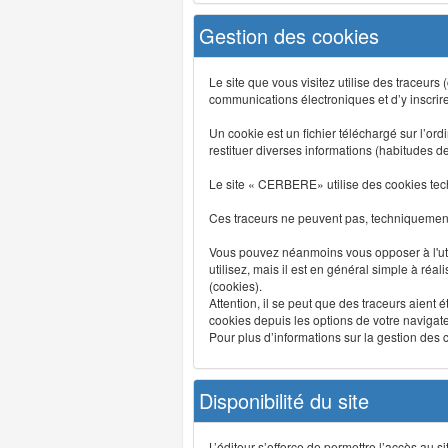
Gestion des cookies
Le site que vous visitez utilise des traceurs
communications électroniques et d’y inscrir
Un cookie est un fichier téléchargé sur l’ordi
restituer diverses informations (habitudes d
Le site « CERBERE» utilise des cookies tech
Ces traceurs ne peuvent pas, techniquement,
Vous pouvez néanmoins vous opposer à l'uti
utilisez, mais il est en général simple à réa
(cookies).
Attention, il se peut que des traceurs aient 
cookies depuis les options de votre navigate
Pour plus d’informations sur la gestion des co
Disponibilité du site
L’éditeur s’efforce de permettre l’accès au 