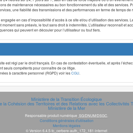
ntions de maintenance nécessaires au bon fonctionnement du site et des services
 services, une fiabilité des transmissions et des performances en terme de temps de 
re engagée en cas d’impossibilité d’accès à ce site et/ou d’utilisation des services
out moment sans préavis, le tout sans droit à indemnités. L’utilisateur reconnaît e
uences qui peuvent en découler pour l’utilisateur ou tout tiers.
t site est régi par le droit français. En cas de contestation éventuelle, et après l’éch
ont seuls compétents pour connaître de ce litige.
données à caractère personnel (RGPD) voir les
CGU
.
Ministère de la Transition Écologique
e la Cohésion des Territoires et des Relations avec les Collectivités Te
Ministère de la Mer
Responsable produit numérique
SG/DNUM/DSGC
.
Conditions générales d'utilisation
Mentions légales
© Version 6.4.5-tc_cerbere-auth_172_181-internet