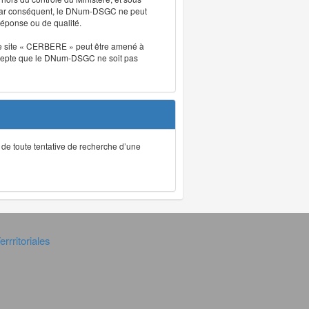
. Par conséquent, le DNum-DSGC ne peut
réponse ou de qualité.
. Le site « CERBERE » peut être amené à
t accepte que le DNum-DSGC ne soit pas
ec de toute tentative de recherche d’une
rrritoriales