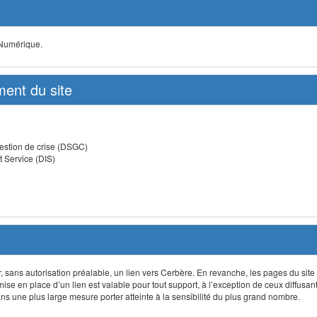
 Numérique.
ent du site
estion de crise (DSGC)
t Service (DIS)
lir, sans autorisation préalable, un lien vers Cerbère. En revanche, les pages du site
 mise en place d’un lien est valable pour tout support, à l’exception de ceux diffusa
 une plus large mesure porter atteinte à la sensibilité du plus grand nombre.