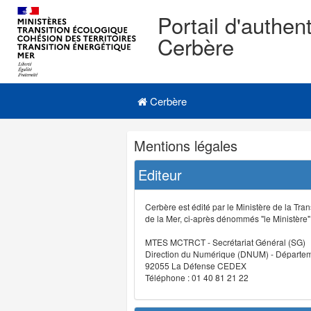
Portail d'authent
Cerbère
Navigation
Menu principal
principale
Cerbère
Navigation
Mentions légales
et
outils
Editeur
annexes
Cerbère est édité par le Ministère de la Tran
de la Mer, ci-après dénommés "le Ministère" (
MTES MCTRCT - Secrétariat Général (SG)
Direction du Numérique (DNUM) - Départeme
92055 La Défense CEDEX
Téléphone : 01 40 81 21 22