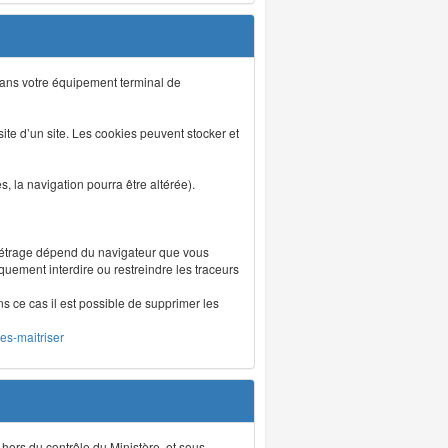
s dans votre équipement terminal de
isite d’un site. Les cookies peuvent stocker et
 la navigation pourra être altérée).
métrage dépend du navigateur que vous
iquement interdire ou restreindre les traceurs
ns ce cas il est possible de supprimer les
les-maitriser
 hors du contrôle du Ministère, et sous