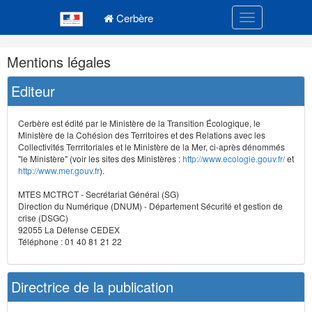
Navigation
Menu principal
principale
Cerbère
Toggle navigatio
Navigation
Mentions légales
et
outils
Editeur
annexes
Cerbère est édité par le Ministère de la Transition Écologique, le
Ministère de la Cohésion des Territoires et des Relations avec les
Collectivités Terrritoriales et le Ministère de la Mer, ci-après dénommés
"le Ministère" (voir les sites des Ministères :
http://www.ecologie.gouv.fr/
et
http://www.mer.gouv.fr
).
MTES MCTRCT - Secrétariat Général (SG)
Direction du Numérique (DNUM) - Département Sécurité et gestion de
crise (DSGC)
92055 La Défense CEDEX
Téléphone : 01 40 81 21 22
Directrice de la publication