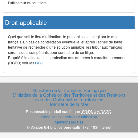
l’utilisateur ou tout tiers.
Droit applicable
Quel que soit le lieu d’utilisation, le présent site est régi par le droit
français. En cas de contestation éventuelle, et après l’échec de toute
tentative de recherche d’une solution amiable, les tribunaux français
seront seuls compétents pour connaître de ce litige.
Propriété intellectuelle et protection des données à caractère personnel
(RGPD) voir les
CGU
.
Ministère de la Transition Écologique
Ministère de la Cohésion des Territoires et des Relations
avec les Collectivités Terrritoriales
Ministère de la Mer
Responsable produit numérique
SG/DNUM/DSGC
.
Conditions générales d'utilisation
Mentions légales
© Version 6.4.5-tc_cerbere-auth_172_183-internet