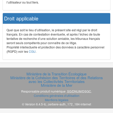
l’utilisateur ou tout tiers.
Droit applicable
Quel que soit le lieu d’utilisation, le présent site est régi par le droit
français. En cas de contestation éventuelle, et après l’échec de toute
tentative de recherche d’une solution amiable, les tribunaux français
seront seuls compétents pour connaître de ce litige.
Propriété intellectuelle et protection des données à caractère personnel
(RGPD) voir les
CGU
.
Ministère de la Transition Écologique
Ministère de la Cohésion des Territoires et des Relations
avec les Collectivités Terrritoriales
Ministère de la Mer
Responsable produit numérique
SG/DNUM/DSGC
.
Conditions générales d'utilisation
Mentions légales
© Version 6.4.5-tc_cerbere-auth_172_184-internet