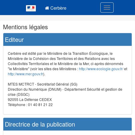
Navigation
Menu principal
principale
Cerbère
Toggle navigatio
Navigation
Mentions légales
et
outils
Editeur
annexes
Cerbère est édité par le Ministère de la Transition Écologique, le
Ministère de la Cohésion des Territoires et des Relations avec les
Collectivités Terrritoriales et le Ministère de la Mer, ci-après dénommés
"le Ministère" (voir les sites des Ministères :
http://www.ecologie.gouv.fr/
et
http://www.mer.gouv.fr
).
MTES MCTRCT - Secrétariat Général (SG)
Direction du Numérique (DNUM) - Département Sécurité et gestion de
crise (DSGC)
92055 La Défense CEDEX
Téléphone : 01 40 81 21 22
Directrice de la publication