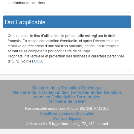
l’utilisateur ou tout tiers.
Droit applicable
Quel que soit le lieu d’utilisation, le présent site est régi par le droit
français. En cas de contestation éventuelle, et après l’échec de toute
tentative de recherche d’une solution amiable, les tribunaux français
seront seuls compétents pour connaître de ce litige.
Propriété intellectuelle et protection des données à caractère personnel
(RGPD) voir les
CGU
.
Ministère de la Transition Écologique
Ministère de la Cohésion des Territoires et des Relations
avec les Collectivités Terrritoriales
Ministère de la Mer
Responsable produit numérique
SG/DNUM/DSGC
.
Conditions générales d'utilisation
Mentions légales
© Version 6.4.5-tc_cerbere-auth_172_182-internet