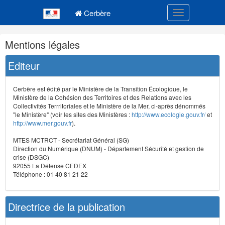
Navigation
Menu principal
principale
Cerbère
Toggle navigatio
Navigation
Mentions légales
et
outils
Editeur
annexes
Cerbère est édité par le Ministère de la Transition Écologique, le
Ministère de la Cohésion des Territoires et des Relations avec les
Collectivités Terrritoriales et le Ministère de la Mer, ci-après dénommés
"le Ministère" (voir les sites des Ministères :
http://www.ecologie.gouv.fr/
et
http://www.mer.gouv.fr
).
MTES MCTRCT - Secrétariat Général (SG)
Direction du Numérique (DNUM) - Département Sécurité et gestion de
crise (DSGC)
92055 La Défense CEDEX
Téléphone : 01 40 81 21 22
Directrice de la publication