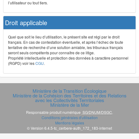
l’utilisateur ou tout tiers.
Droit applicable
Quel que soit le lieu d’utilisation, le présent site est régi par le droit
français. En cas de contestation éventuelle, et après l’échec de toute
tentative de recherche d’une solution amiable, les tribunaux français
seront seuls compétents pour connaître de ce litige.
Propriété intellectuelle et protection des données à caractère personnel
(RGPD) voir les
CGU
.
Ministère de la Transition Écologique
Ministère de la Cohésion des Territoires et des Relations
avec les Collectivités Terrritoriales
Ministère de la Mer
Responsable produit numérique
SG/DNUM/DSGC
.
Conditions générales d'utilisation
Mentions légales
© Version 6.4.5-tc_cerbere-auth_172_183-internet