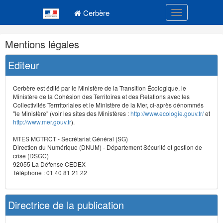
Navigation
Menu principal
principale
Cerbère
Toggle navigatio
Navigation
Mentions légales
et
outils
Editeur
annexes
Cerbère est édité par le Ministère de la Transition Écologique, le
Ministère de la Cohésion des Territoires et des Relations avec les
Collectivités Terrritoriales et le Ministère de la Mer, ci-après dénommés
"le Ministère" (voir les sites des Ministères :
http://www.ecologie.gouv.fr/
et
http://www.mer.gouv.fr
).
MTES MCTRCT - Secrétariat Général (SG)
Direction du Numérique (DNUM) - Département Sécurité et gestion de
crise (DSGC)
92055 La Défense CEDEX
Téléphone : 01 40 81 21 22
Directrice de la publication