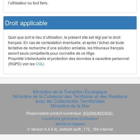
l’utilisateur ou tout tiers.
Droit applicable
Quel que soit le lieu d’utilisation, le présent site est régi par le droit
français. En cas de contestation éventuelle, et après l’échec de toute
tentative de recherche d’une solution amiable, les tribunaux français
seront seuls compétents pour connaître de ce litige.
Propriété intellectuelle et protection des données à caractère personnel
(RGPD) voir les
CGU
.
Ministère de la Transition Écologique
Ministère de la Cohésion des Territoires et des Relations
avec les Collectivités Terrritoriales
Ministère de la Mer
Responsable produit numérique
SG/DNUM/DSGC
.
Conditions générales d'utilisation
Mentions légales
© Version 6.4.5-tc_cerbere-auth_172_184-internet