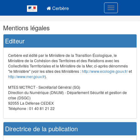
Navigation
Menu principal
principale
Cerbère
Toggle navigatio
Navigation
Mentions légales
et
outils
Editeur
annexes
Cerbère est édité par le Ministère de la Transition Écologique, le
Ministère de la Cohésion des Territoires et des Relations avec les
Collectivités Terrritoriales et le Ministère de la Mer, ci-après dénommés
"le Ministère" (voir les sites des Ministères :
http://www.ecologie.gouv.fr/
et
http://www.mer.gouv.fr
).
MTES MCTRCT - Secrétariat Général (SG)
Direction du Numérique (DNUM) - Département Sécurité et gestion de
crise (DSGC)
92055 La Défense CEDEX
Téléphone : 01 40 81 21 22
Directrice de la publication