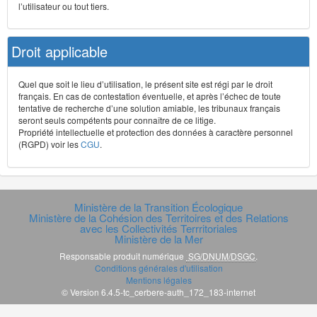
l’utilisateur ou tout tiers.
Droit applicable
Quel que soit le lieu d’utilisation, le présent site est régi par le droit
français. En cas de contestation éventuelle, et après l’échec de toute
tentative de recherche d’une solution amiable, les tribunaux français
seront seuls compétents pour connaître de ce litige.
Propriété intellectuelle et protection des données à caractère personnel
(RGPD) voir les
CGU
.
Ministère de la Transition Écologique
Ministère de la Cohésion des Territoires et des Relations
avec les Collectivités Terrritoriales
Ministère de la Mer
Responsable produit numérique
SG/DNUM/DSGC
.
Conditions générales d'utilisation
Mentions légales
© Version 6.4.5-tc_cerbere-auth_172_183-internet