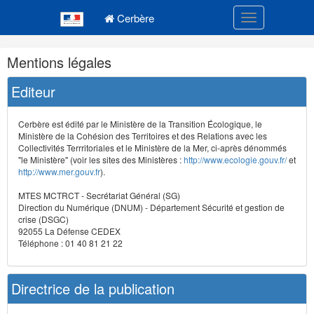
Navigation
Menu principal
principale
Cerbère
Toggle navigatio
Navigation
Mentions légales
et
outils
Editeur
annexes
Cerbère est édité par le Ministère de la Transition Écologique, le
Ministère de la Cohésion des Territoires et des Relations avec les
Collectivités Terrritoriales et le Ministère de la Mer, ci-après dénommés
"le Ministère" (voir les sites des Ministères :
http://www.ecologie.gouv.fr/
et
http://www.mer.gouv.fr
).
MTES MCTRCT - Secrétariat Général (SG)
Direction du Numérique (DNUM) - Département Sécurité et gestion de
crise (DSGC)
92055 La Défense CEDEX
Téléphone : 01 40 81 21 22
Directrice de la publication