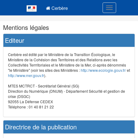
Navigation
Menu principal
principale
Cerbère
Toggle navigatio
Navigation
Mentions légales
et
outils
Editeur
annexes
Cerbère est édité par le Ministère de la Transition Écologique, le
Ministère de la Cohésion des Territoires et des Relations avec les
Collectivités Terrritoriales et le Ministère de la Mer, ci-après dénommés
"le Ministère" (voir les sites des Ministères :
http://www.ecologie.gouv.fr/
et
http://www.mer.gouv.fr
).
MTES MCTRCT - Secrétariat Général (SG)
Direction du Numérique (DNUM) - Département Sécurité et gestion de
crise (DSGC)
92055 La Défense CEDEX
Téléphone : 01 40 81 21 22
Directrice de la publication