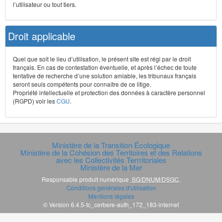
l’utilisateur ou tout tiers.
Droit applicable
Quel que soit le lieu d’utilisation, le présent site est régi par le droit
français. En cas de contestation éventuelle, et après l’échec de toute
tentative de recherche d’une solution amiable, les tribunaux français
seront seuls compétents pour connaître de ce litige.
Propriété intellectuelle et protection des données à caractère personnel
(RGPD) voir les
CGU
.
Ministère de la Transition Écologique
Ministère de la Cohésion des Territoires et des Relations
avec les Collectivités Terrritoriales
Ministère de la Mer
Responsable produit numérique
SG/DNUM/DSGC
.
Conditions générales d'utilisation
Mentions légales
© Version 6.4.5-tc_cerbere-auth_172_183-internet