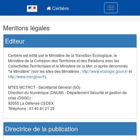
Navigation
Menu principal
principale
Cerbère
Toggle navigatio
Navigation
Mentions légales
et
outils
Editeur
annexes
Cerbère est édité par le Ministère de la Transition Écologique, le
Ministère de la Cohésion des Territoires et des Relations avec les
Collectivités Terrritoriales et le Ministère de la Mer, ci-après dénommés
"le Ministère" (voir les sites des Ministères :
http://www.ecologie.gouv.fr/
et
http://www.mer.gouv.fr
).
MTES MCTRCT - Secrétariat Général (SG)
Direction du Numérique (DNUM) - Département Sécurité et gestion de
crise (DSGC)
92055 La Défense CEDEX
Téléphone : 01 40 81 21 22
Directrice de la publication