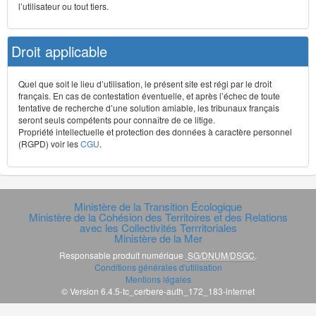
l’utilisateur ou tout tiers.
Droit applicable
Quel que soit le lieu d’utilisation, le présent site est régi par le droit
français. En cas de contestation éventuelle, et après l’échec de toute
tentative de recherche d’une solution amiable, les tribunaux français
seront seuls compétents pour connaître de ce litige.
Propriété intellectuelle et protection des données à caractère personnel
(RGPD) voir les
CGU
.
Ministère de la Transition Écologique
Ministère de la Cohésion des Territoires et des Relations
avec les Collectivités Terrritoriales
Ministère de la Mer
Responsable produit numérique
SG/DNUM/DSGC
.
Conditions générales d'utilisation
Mentions légales
© Version 6.4.5-tc_cerbere-auth_172_183-internet