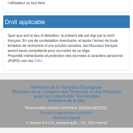
l’utilisateur ou tout tiers.
Droit applicable
Quel que soit le lieu d’utilisation, le présent site est régi par le droit
français. En cas de contestation éventuelle, et après l’échec de toute
tentative de recherche d’une solution amiable, les tribunaux français
seront seuls compétents pour connaître de ce litige.
Propriété intellectuelle et protection des données à caractère personnel
(RGPD) voir les
CGU
.
Ministère de la Transition Écologique
Ministère de la Cohésion des Territoires et des Relations
avec les Collectivités Terrritoriales
Ministère de la Mer
Responsable produit numérique
SG/DNUM/DSGC
.
Conditions générales d'utilisation
Mentions légales
© Version 6.4.5-tc_cerbere-auth_172_183-internet