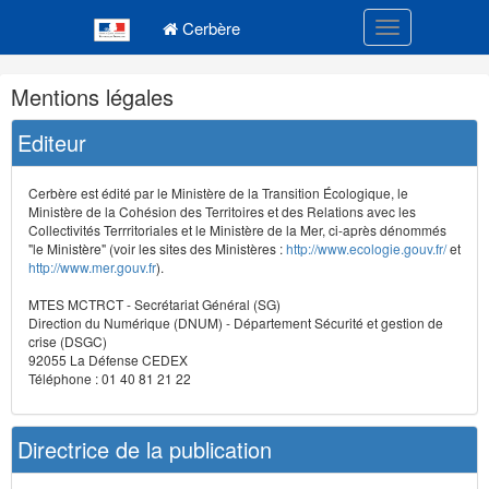
Navigation
Menu principal
principale
Cerbère
Toggle navigatio
Navigation
Mentions légales
et
outils
Editeur
annexes
Cerbère est édité par le Ministère de la Transition Écologique, le
Ministère de la Cohésion des Territoires et des Relations avec les
Collectivités Terrritoriales et le Ministère de la Mer, ci-après dénommés
"le Ministère" (voir les sites des Ministères :
http://www.ecologie.gouv.fr/
et
http://www.mer.gouv.fr
).
MTES MCTRCT - Secrétariat Général (SG)
Direction du Numérique (DNUM) - Département Sécurité et gestion de
crise (DSGC)
92055 La Défense CEDEX
Téléphone : 01 40 81 21 22
Directrice de la publication