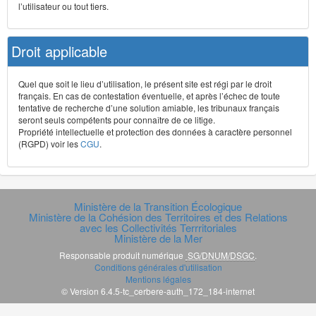
l’utilisateur ou tout tiers.
Droit applicable
Quel que soit le lieu d’utilisation, le présent site est régi par le droit
français. En cas de contestation éventuelle, et après l’échec de toute
tentative de recherche d’une solution amiable, les tribunaux français
seront seuls compétents pour connaître de ce litige.
Propriété intellectuelle et protection des données à caractère personnel
(RGPD) voir les
CGU
.
Ministère de la Transition Écologique
Ministère de la Cohésion des Territoires et des Relations
avec les Collectivités Terrritoriales
Ministère de la Mer
Responsable produit numérique
SG/DNUM/DSGC
.
Conditions générales d'utilisation
Mentions légales
© Version 6.4.5-tc_cerbere-auth_172_184-internet