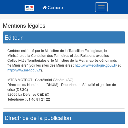
Navigation
Menu principal
principale
Cerbère
Toggle navigatio
Navigation
Mentions légales
et
outils
Editeur
annexes
Cerbère est édité par le Ministère de la Transition Écologique, le
Ministère de la Cohésion des Territoires et des Relations avec les
Collectivités Terrritoriales et le Ministère de la Mer, ci-après dénommés
"le Ministère" (voir les sites des Ministères :
http://www.ecologie.gouv.fr/
et
http://www.mer.gouv.fr
).
MTES MCTRCT - Secrétariat Général (SG)
Direction du Numérique (DNUM) - Département Sécurité et gestion de
crise (DSGC)
92055 La Défense CEDEX
Téléphone : 01 40 81 21 22
Directrice de la publication