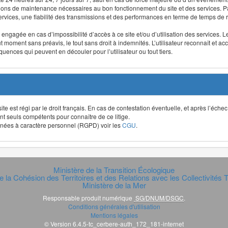
ntions de maintenance nécessaires au bon fonctionnement du site et des services
 services, une fiabilité des transmissions et des performances en terme de temps de 
re engagée en cas d’impossibilité d’accès à ce site et/ou d’utilisation des services
out moment sans préavis, le tout sans droit à indemnités. L’utilisateur reconnaît e
uences qui peuvent en découler pour l’utilisateur ou tout tiers.
t site est régi par le droit français. En cas de contestation éventuelle, et après l’éch
ont seuls compétents pour connaître de ce litige.
données à caractère personnel (RGPD) voir les
CGU
.
Ministère de la Transition Écologique
e la Cohésion des Territoires et des Relations avec les Collectivités Te
Ministère de la Mer
Responsable produit numérique
SG/DNUM/DSGC
.
Conditions générales d'utilisation
Mentions légales
© Version 6.4.5-tc_cerbere-auth_172_181-internet