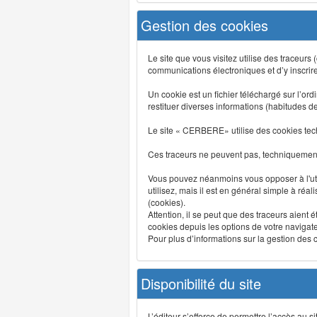
Gestion des cookies
Le site que vous visitez utilise des traceurs
communications électroniques et d’y inscrir
Un cookie est un fichier téléchargé sur l’ordi
restituer diverses informations (habitudes d
Le site « CERBERE» utilise des cookies tech
Ces traceurs ne peuvent pas, techniquement,
Vous pouvez néanmoins vous opposer à l'uti
utilisez, mais il est en général simple à réa
(cookies).
Attention, il se peut que des traceurs aient 
cookies depuis les options de votre navigate
Pour plus d’informations sur la gestion des co
Disponibilité du site
L’éditeur s’efforce de permettre l’accès au 