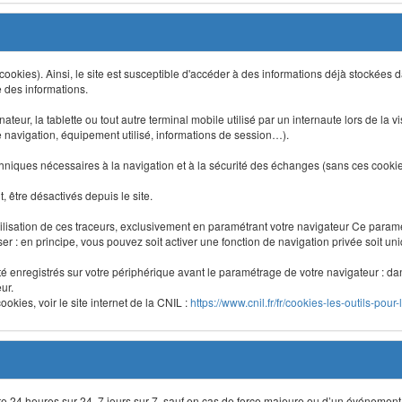
 (cookies). Ainsi, le site est susceptible d'accéder à des informations déjà stockée
e des informations.
nateur, la tablette ou tout autre terminal mobile utilisé par un internaute lors de la v
e navigation, équipement utilisé, informations de session…).
niques nécessaires à la navigation et à la sécurité des échanges (sans ces cookies,
 être désactivés depuis le site.
lisation de ces traceurs, exclusivement en paramétrant votre navigateur Ce para
liser : en principe, vous pouvez soit activer une fonction de navigation privée soit un
été enregistrés sur votre périphérique avant le paramétrage de votre navigateur : da
ur.
okies, voir le site internet de la CNIL :
https://www.cnil.fr/fr/cookies-les-outils-pour-
site 24 heures sur 24, 7 jours sur 7, sauf en cas de force majeure ou d’un événement