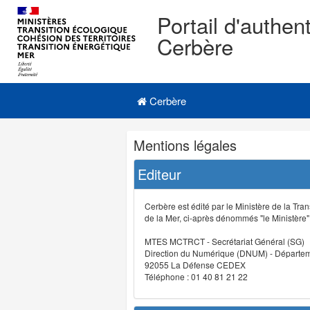
Portail d'authent
Cerbère
Navigation
Menu principal
principale
Cerbère
Navigation
Mentions légales
et
outils
Editeur
annexes
Cerbère est édité par le Ministère de la Tran
de la Mer, ci-après dénommés "le Ministère" (
MTES MCTRCT - Secrétariat Général (SG)
Direction du Numérique (DNUM) - Départeme
92055 La Défense CEDEX
Téléphone : 01 40 81 21 22