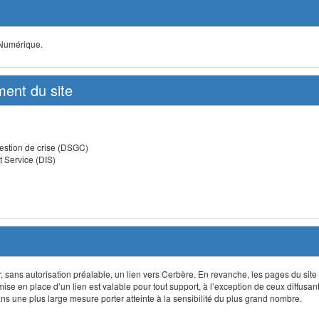
 Numérique.
ent du site
estion de crise (DSGC)
t Service (DIS)
lir, sans autorisation préalable, un lien vers Cerbère. En revanche, les pages du site
 mise en place d’un lien est valable pour tout support, à l’exception de ceux diffusa
 une plus large mesure porter atteinte à la sensibilité du plus grand nombre.