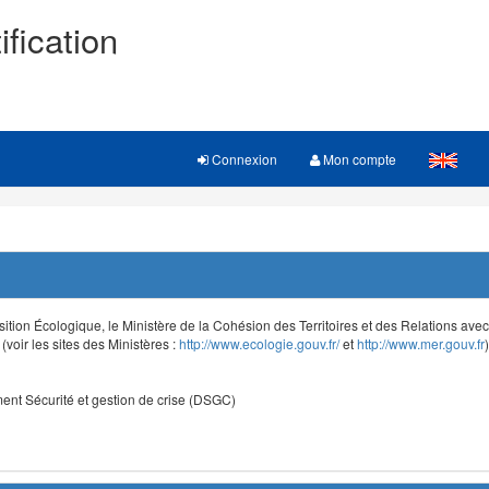
ification
Connexion
Mon compte
sition Écologique, le Ministère de la Cohésion des Territoires et des Relations avec le
voir les sites des Ministères :
http://www.ecologie.gouv.fr/
et
http://www.mer.gouv.fr
)
nt Sécurité et gestion de crise (DSGC)