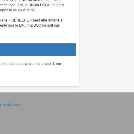
. Par conséquent, le DNum-DSGC ne peut
réponse ou de qualité.
. Le site « CERBERE » peut être amené à
t accepte que le DNum-DSGC ne soit pas
ec de toute tentative de recherche d’une
rrritoriales