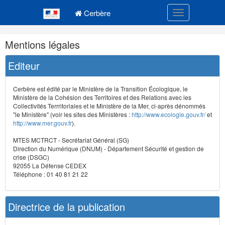
Navigation
Menu principal
principale
Cerbère
Toggle navigatio
Navigation
Mentions légales
et
outils
Editeur
annexes
Cerbère est édité par le Ministère de la Transition Écologique, le
Ministère de la Cohésion des Territoires et des Relations avec les
Collectivités Terrritoriales et le Ministère de la Mer, ci-après dénommés
"le Ministère" (voir les sites des Ministères :
http://www.ecologie.gouv.fr/
et
http://www.mer.gouv.fr
).
MTES MCTRCT - Secrétariat Général (SG)
Direction du Numérique (DNUM) - Département Sécurité et gestion de
crise (DSGC)
92055 La Défense CEDEX
Téléphone : 01 40 81 21 22
Directrice de la publication