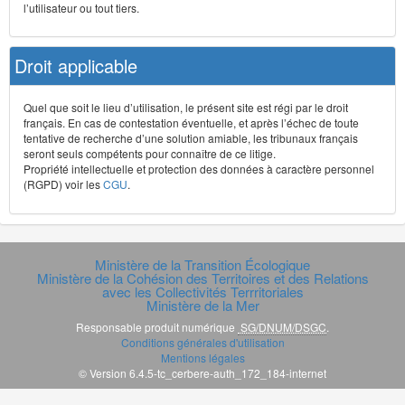
l’utilisateur ou tout tiers.
Droit applicable
Quel que soit le lieu d’utilisation, le présent site est régi par le droit
français. En cas de contestation éventuelle, et après l’échec de toute
tentative de recherche d’une solution amiable, les tribunaux français
seront seuls compétents pour connaître de ce litige.
Propriété intellectuelle et protection des données à caractère personnel
(RGPD) voir les
CGU
.
Ministère de la Transition Écologique
Ministère de la Cohésion des Territoires et des Relations
avec les Collectivités Terrritoriales
Ministère de la Mer
Responsable produit numérique
SG/DNUM/DSGC
.
Conditions générales d'utilisation
Mentions légales
© Version 6.4.5-tc_cerbere-auth_172_184-internet