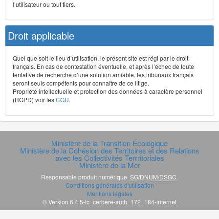
l’utilisateur ou tout tiers.
Droit applicable
Quel que soit le lieu d’utilisation, le présent site est régi par le droit
français. En cas de contestation éventuelle, et après l’échec de toute
tentative de recherche d’une solution amiable, les tribunaux français
seront seuls compétents pour connaître de ce litige.
Propriété intellectuelle et protection des données à caractère personnel
(RGPD) voir les
CGU
.
Ministère de la Transition Écologique
Ministère de la Cohésion des Territoires et des Relations
avec les Collectivités Terrritoriales
Ministère de la Mer
Responsable produit numérique
SG/DNUM/DSGC
.
Conditions générales d'utilisation
Mentions légales
© Version 6.4.5-tc_cerbere-auth_172_184-internet