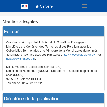
Navigation
Menu principal
principale
Cerbère
Toggle navigatio
Navigation
Mentions légales
et
outils
Editeur
annexes
Cerbère est édité par le Ministère de la Transition Écologique, le
Ministère de la Cohésion des Territoires et des Relations avec les
Collectivités Terrritoriales et le Ministère de la Mer, ci-après dénommés
"le Ministère" (voir les sites des Ministères :
http://www.ecologie.gouv.fr/
et
http://www.mer.gouv.fr
).
MTES MCTRCT - Secrétariat Général (SG)
Direction du Numérique (DNUM) - Département Sécurité et gestion de
crise (DSGC)
92055 La Défense CEDEX
Téléphone : 01 40 81 21 22
Directrice de la publication