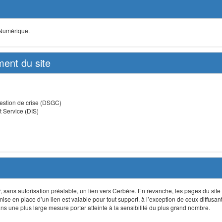
 Numérique.
ent du site
estion de crise (DSGC)
t Service (DIS)
lir, sans autorisation préalable, un lien vers Cerbère. En revanche, les pages du site
 mise en place d’un lien est valable pour tout support, à l’exception de ceux diffusa
 une plus large mesure porter atteinte à la sensibilité du plus grand nombre.