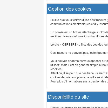
Gestion des cookies
Le site que vous visitez utilise des traceurs
communications électroniques et d’y inscrir
Un cookie est un fichier téléchargé sur l’ordi
restituer diverses informations (habitudes d
Le site « CERBERE» utilise des cookies tech
Ces traceurs ne peuvent pas, techniquement,
Vous pouvez néanmoins vous opposer à l'uti
utilisez, mais il est en général simple à réa
(cookies).
Attention, il se peut que des traceurs aient 
cookies depuis les options de votre navigate
Pour plus d’informations sur la gestion des co
Disponibilité du site
L’éditeur s’efforce de permettre l’accès au 