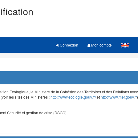
ification
Connexion
Mon compte
sition Écologique, le Ministère de la Cohésion des Territoires et des Relations avec le
voir les sites des Ministères :
http://www.ecologie.gouv.fr/
et
http://www.mer.gouv.fr
)
nt Sécurité et gestion de crise (DSGC)