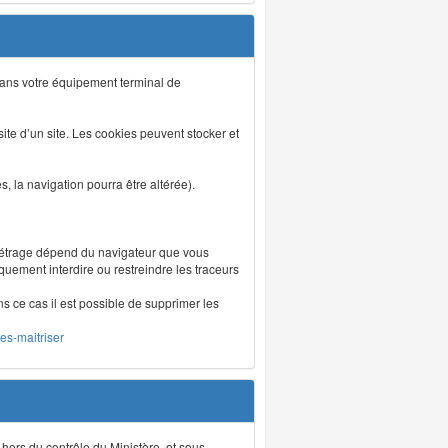
s dans votre équipement terminal de
isite d’un site. Les cookies peuvent stocker et
 la navigation pourra être altérée).
métrage dépend du navigateur que vous
iquement interdire ou restreindre les traceurs
ns ce cas il est possible de supprimer les
les-maitriser
 hors du contrôle du Ministère, et sous