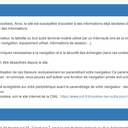
 (cookies). Ainsi, le site est susceptible d'accéder à des informations déjà stockée
e des informations.
nateur, la tablette ou tout autre terminal mobile utilisé par un internaute lors de la v
e navigation, équipement utilisé, informations de session…).
niques nécessaires à la navigation et à la sécurité des échanges (sans ces cookies,
 être désactivés depuis le site.
lisation de ces traceurs, exclusivement en paramétrant votre navigateur Ce para
liser : en principe, vous pouvez soit activer une fonction de navigation privée soit un
été enregistrés sur votre périphérique avant le paramétrage de votre navigateur : da
ur.
okies, voir le site internet de la CNIL :
https://www.cnil.fr/fr/cookies-les-outils-pour-
site 24 heures sur 24, 7 jours sur 7, sauf en cas de force majeure ou d’un événement