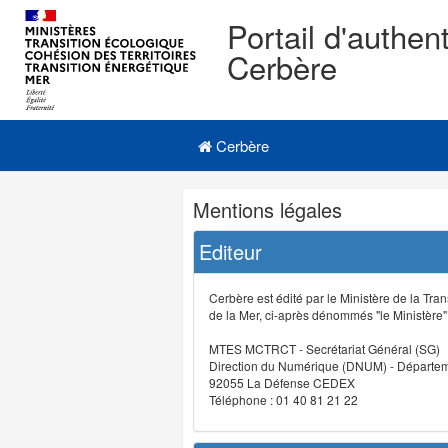
Portail d'authent
Cerbère
Navigation
Menu principal
principale
Cerbère
Navigation
Mentions légales
et
outils
Editeur
annexes
Cerbère est édité par le Ministère de la Tran
de la Mer, ci-après dénommés "le Ministère" (
MTES MCTRCT - Secrétariat Général (SG)
Direction du Numérique (DNUM) - Départeme
92055 La Défense CEDEX
Téléphone : 01 40 81 21 22