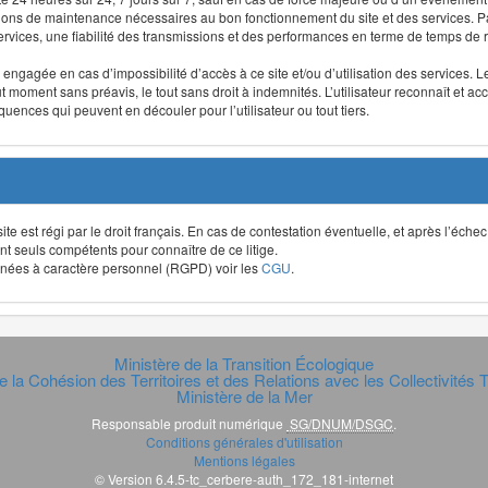
ntions de maintenance nécessaires au bon fonctionnement du site et des services
 services, une fiabilité des transmissions et des performances en terme de temps de 
re engagée en cas d’impossibilité d’accès à ce site et/ou d’utilisation des services
out moment sans préavis, le tout sans droit à indemnités. L’utilisateur reconnaît e
uences qui peuvent en découler pour l’utilisateur ou tout tiers.
t site est régi par le droit français. En cas de contestation éventuelle, et après l’éch
ont seuls compétents pour connaître de ce litige.
données à caractère personnel (RGPD) voir les
CGU
.
Ministère de la Transition Écologique
e la Cohésion des Territoires et des Relations avec les Collectivités Te
Ministère de la Mer
Responsable produit numérique
SG/DNUM/DSGC
.
Conditions générales d'utilisation
Mentions légales
© Version 6.4.5-tc_cerbere-auth_172_181-internet