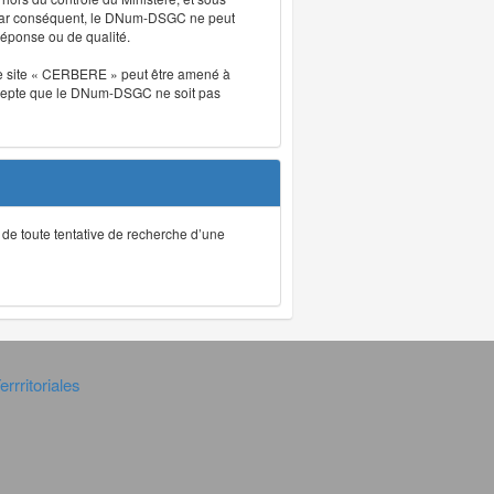
. Par conséquent, le DNum-DSGC ne peut
réponse ou de qualité.
. Le site « CERBERE » peut être amené à
t accepte que le DNum-DSGC ne soit pas
ec de toute tentative de recherche d’une
rrritoriales