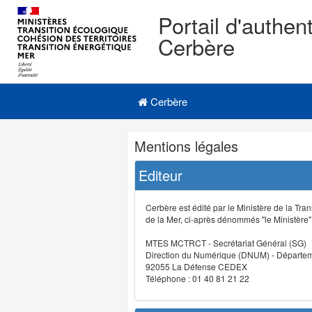
Portail d'authent
Cerbère
Navigation
Menu principal
principale
Cerbère
Navigation
Mentions légales
et
outils
Editeur
annexes
Cerbère est édité par le Ministère de la Tran
de la Mer, ci-après dénommés "le Ministère" (
MTES MCTRCT - Secrétariat Général (SG)
Direction du Numérique (DNUM) - Départeme
92055 La Défense CEDEX
Téléphone : 01 40 81 21 22