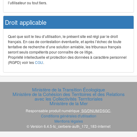
l’utilisateur ou tout tiers.
Droit applicable
Quel que soit le lieu d’utilisation, le présent site est régi par le droit
français. En cas de contestation éventuelle, et après l’échec de toute
tentative de recherche d’une solution amiable, les tribunaux français
seront seuls compétents pour connaître de ce litige.
Propriété intellectuelle et protection des données à caractère personnel
(RGPD) voir les
CGU
.
Ministère de la Transition Écologique
Ministère de la Cohésion des Territoires et des Relations
avec les Collectivités Terrritoriales
Ministère de la Mer
Responsable produit numérique
SG/DNUM/DSGC
.
Conditions générales d'utilisation
Mentions légales
© Version 6.4.5-tc_cerbere-auth_172_183-internet