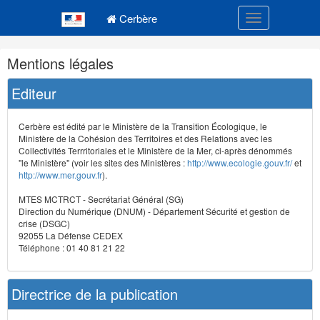
Navigation
Menu principal
principale
Cerbère
Toggle navigatio
Navigation
Mentions légales
et
outils
Editeur
annexes
Cerbère est édité par le Ministère de la Transition Écologique, le
Ministère de la Cohésion des Territoires et des Relations avec les
Collectivités Terrritoriales et le Ministère de la Mer, ci-après dénommés
"le Ministère" (voir les sites des Ministères :
http://www.ecologie.gouv.fr/
et
http://www.mer.gouv.fr
).
MTES MCTRCT - Secrétariat Général (SG)
Direction du Numérique (DNUM) - Département Sécurité et gestion de
crise (DSGC)
92055 La Défense CEDEX
Téléphone : 01 40 81 21 22
Directrice de la publication