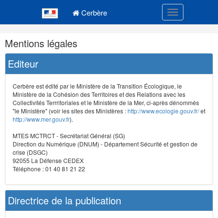
Navigation
Menu principal
principale
Cerbère
Toggle navigatio
Navigation
Mentions légales
et
outils
Editeur
annexes
Cerbère est édité par le Ministère de la Transition Écologique, le
Ministère de la Cohésion des Territoires et des Relations avec les
Collectivités Terrritoriales et le Ministère de la Mer, ci-après dénommés
"le Ministère" (voir les sites des Ministères :
http://www.ecologie.gouv.fr/
et
http://www.mer.gouv.fr
).
MTES MCTRCT - Secrétariat Général (SG)
Direction du Numérique (DNUM) - Département Sécurité et gestion de
crise (DSGC)
92055 La Défense CEDEX
Téléphone : 01 40 81 21 22
Directrice de la publication