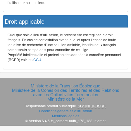
l’utilisateur ou tout tiers.
Droit applicable
Quel que soit le lieu d’utilisation, le présent site est régi par le droit
français. En cas de contestation éventuelle, et après l’échec de toute
tentative de recherche d’une solution amiable, les tribunaux français
seront seuls compétents pour connaître de ce litige.
Propriété intellectuelle et protection des données à caractère personnel
(RGPD) voir les
CGU
.
Ministère de la Transition Écologique
Ministère de la Cohésion des Territoires et des Relations
avec les Collectivités Terrritoriales
Ministère de la Mer
Responsable produit numérique
SG/DNUM/DSGC
.
Conditions générales d'utilisation
Mentions légales
© Version 6.4.5-tc_cerbere-auth_172_183-internet