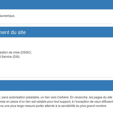
 Numérique.
ent du site
estion de crise (DSGC)
t Service (DIS)
lir, sans autorisation préalable, un lien vers Cerbère. En revanche, les pages du site
 mise en place d’un lien est valable pour tout support, à l’exception de ceux diffusa
 une plus large mesure porter atteinte à la sensibilité du plus grand nombre.