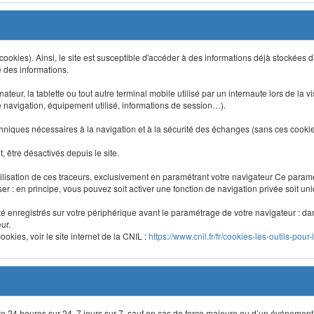
 (cookies). Ainsi, le site est susceptible d'accéder à des informations déjà stockée
e des informations.
nateur, la tablette ou tout autre terminal mobile utilisé par un internaute lors de la v
e navigation, équipement utilisé, informations de session…).
niques nécessaires à la navigation et à la sécurité des échanges (sans ces cookies,
 être désactivés depuis le site.
lisation de ces traceurs, exclusivement en paramétrant votre navigateur Ce para
liser : en principe, vous pouvez soit activer une fonction de navigation privée soit un
été enregistrés sur votre périphérique avant le paramétrage de votre navigateur : da
ur.
okies, voir le site internet de la CNIL :
https://www.cnil.fr/fr/cookies-les-outils-pour-
site 24 heures sur 24, 7 jours sur 7, sauf en cas de force majeure ou d’un événement