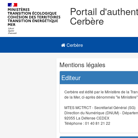
Portail d'authent
Cerbère
Navigation
Menu principal
principale
Cerbère
Navigation
Mentions légales
et
outils
Editeur
annexes
Cerbère est édité par le Ministère de la Tran
de la Mer, ci-après dénommés "le Ministère" (
MTES MCTRCT - Secrétariat Général (SG)
Direction du Numérique (DNUM) - Départeme
92055 La Défense CEDEX
Téléphone : 01 40 81 21 22