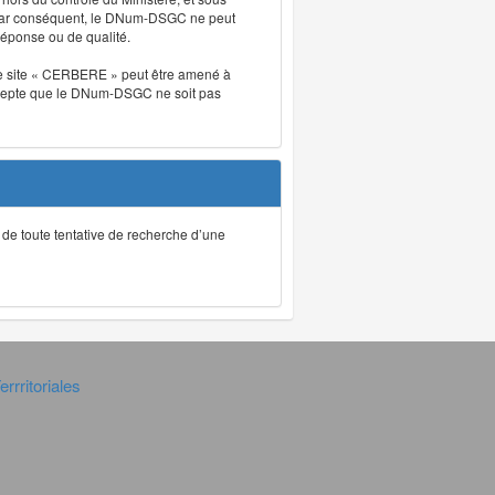
. Par conséquent, le DNum-DSGC ne peut
réponse ou de qualité.
. Le site « CERBERE » peut être amené à
t accepte que le DNum-DSGC ne soit pas
ec de toute tentative de recherche d’une
rrritoriales