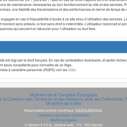
ntions de maintenance nécessaires au bon fonctionnement du site et des services
 services, une fiabilité des transmissions et des performances en terme de temps de 
re engagée en cas d’impossibilité d’accès à ce site et/ou d’utilisation des services
out moment sans préavis, le tout sans droit à indemnités. L’utilisateur reconnaît e
uences qui peuvent en découler pour l’utilisateur ou tout tiers.
t site est régi par le droit français. En cas de contestation éventuelle, et après l’éch
ont seuls compétents pour connaître de ce litige.
données à caractère personnel (RGPD) voir les
CGU
.
Ministère de la Transition Écologique
e la Cohésion des Territoires et des Relations avec les Collectivités Te
Ministère de la Mer
Responsable produit numérique
SG/DNUM/DSGC
.
Conditions générales d'utilisation
Mentions légales
© Version 6.4.5-tc_cerbere-auth_172_183-internet