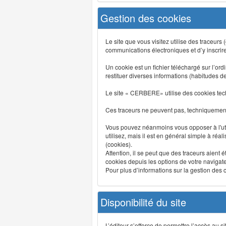
Gestion des cookies
Le site que vous visitez utilise des traceurs
communications électroniques et d’y inscrir
Un cookie est un fichier téléchargé sur l’ordi
restituer diverses informations (habitudes d
Le site « CERBERE» utilise des cookies tech
Ces traceurs ne peuvent pas, techniquement,
Vous pouvez néanmoins vous opposer à l'uti
utilisez, mais il est en général simple à réa
(cookies).
Attention, il se peut que des traceurs aient 
cookies depuis les options de votre navigate
Pour plus d’informations sur la gestion des co
Disponibilité du site
L’éditeur s’efforce de permettre l’accès au 