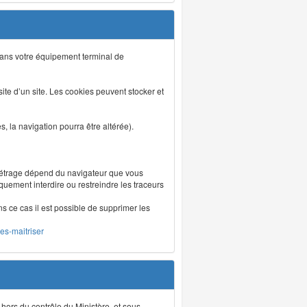
s dans votre équipement terminal de
isite d’un site. Les cookies peuvent stocker et
 la navigation pourra être altérée).
métrage dépend du navigateur que vous
iquement interdire ou restreindre les traceurs
ns ce cas il est possible de supprimer les
les-maitriser
 hors du contrôle du Ministère, et sous