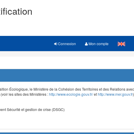
ification
Connexion
Mon compte
sition Écologique, le Ministère de la Cohésion des Territoires et des Relations avec le
voir les sites des Ministères :
http://www.ecologie.gouv.fr/
et
http://www.mer.gouv.fr
)
nt Sécurité et gestion de crise (DSGC)