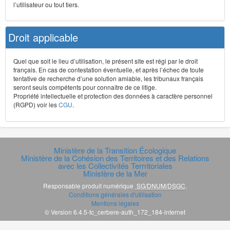
l’utilisateur ou tout tiers.
Droit applicable
Quel que soit le lieu d’utilisation, le présent site est régi par le droit
français. En cas de contestation éventuelle, et après l’échec de toute
tentative de recherche d’une solution amiable, les tribunaux français
seront seuls compétents pour connaître de ce litige.
Propriété intellectuelle et protection des données à caractère personnel
(RGPD) voir les
CGU
.
Ministère de la Transition Écologique
Ministère de la Cohésion des Territoires et des Relations
avec les Collectivités Terrritoriales
Ministère de la Mer
Responsable produit numérique
SG/DNUM/DSGC
.
Conditions générales d'utilisation
Mentions légales
© Version 6.4.5-tc_cerbere-auth_172_184-internet