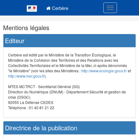
Navigation
Menu principal
principale
Cerbère
Toggle navigatio
Navigation
Mentions légales
et
outils
Editeur
annexes
Cerbère est édité par le Ministère de la Transition Écologique, le
Ministère de la Cohésion des Territoires et des Relations avec les
Collectivités Terrritoriales et le Ministère de la Mer, ci-après dénommés
"le Ministère" (voir les sites des Ministères :
http://www.ecologie.gouv.fr/
et
http://www.mer.gouv.fr
).
MTES MCTRCT - Secrétariat Général (SG)
Direction du Numérique (DNUM) - Département Sécurité et gestion de
crise (DSGC)
92055 La Défense CEDEX
Téléphone : 01 40 81 21 22
Directrice de la publication