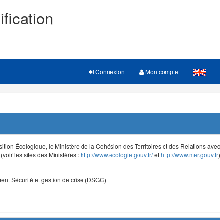
ification
Connexion
Mon compte
sition Écologique, le Ministère de la Cohésion des Territoires et des Relations avec le
voir les sites des Ministères :
http://www.ecologie.gouv.fr/
et
http://www.mer.gouv.fr
)
nt Sécurité et gestion de crise (DSGC)