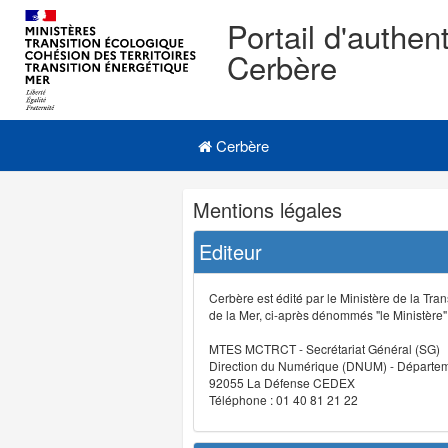
Portail d'authent
Cerbère
Navigation
Menu principal
principale
Cerbère
Navigation
Mentions légales
et
outils
Editeur
annexes
Cerbère est édité par le Ministère de la Tran
de la Mer, ci-après dénommés "le Ministère" (
MTES MCTRCT - Secrétariat Général (SG)
Direction du Numérique (DNUM) - Départeme
92055 La Défense CEDEX
Téléphone : 01 40 81 21 22