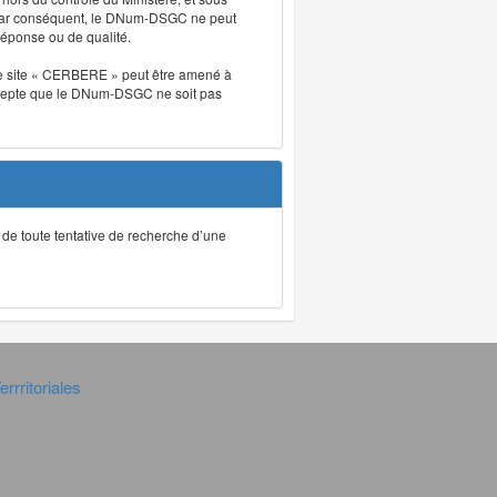
. Par conséquent, le DNum-DSGC ne peut
réponse ou de qualité.
. Le site « CERBERE » peut être amené à
t accepte que le DNum-DSGC ne soit pas
ec de toute tentative de recherche d’une
rrritoriales