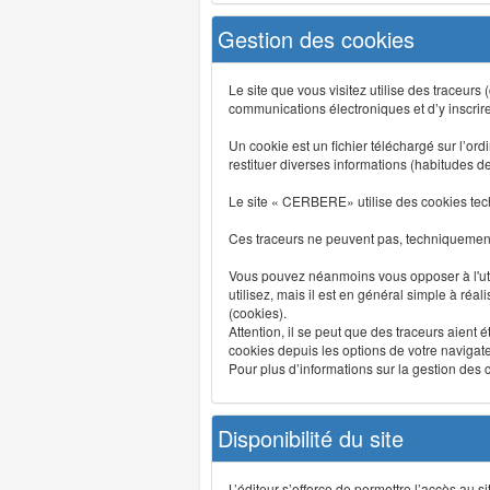
Gestion des cookies
Le site que vous visitez utilise des traceurs
communications électroniques et d’y inscrir
Un cookie est un fichier téléchargé sur l’ordi
restituer diverses informations (habitudes d
Le site « CERBERE» utilise des cookies tech
Ces traceurs ne peuvent pas, techniquement,
Vous pouvez néanmoins vous opposer à l'uti
utilisez, mais il est en général simple à réa
(cookies).
Attention, il se peut que des traceurs aient 
cookies depuis les options de votre navigate
Pour plus d’informations sur la gestion des co
Disponibilité du site
L’éditeur s’efforce de permettre l’accès au 