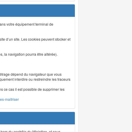
s dans votre équipement terminal de
isite d’un site. Les cookies peuvent stocker et
 la navigation pourra être altérée).
métrage dépend du navigateur que vous
iquement interdire ou restreindre les traceurs
ns ce cas il est possible de supprimer les
les-maitriser
 hors du contrôle du Ministère, et sous