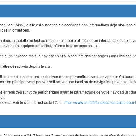
 (cookies). Ainsi, le site est susceptible d'accéder à des informations déjà stockée
e des informations.
nateur, la tablette ou tout autre terminal mobile utilisé par un internaute lors de la v
e navigation, équipement utilisé, informations de session…).
niques nécessaires à la navigation et à la sécurité des échanges (sans ces cookies,
 être désactivés depuis le site.
lisation de ces traceurs, exclusivement en paramétrant votre navigateur Ce para
liser : en principe, vous pouvez soit activer une fonction de navigation privée soit un
été enregistrés sur votre périphérique avant le paramétrage de votre navigateur : da
ur.
okies, voir le site internet de la CNIL :
https://www.cnil.fr/fr/cookies-les-outils-pour-
site 24 heures sur 24, 7 jours sur 7, sauf en cas de force majeure ou d’un événement