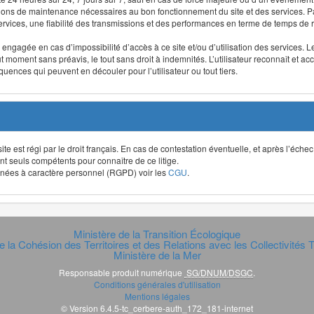
ntions de maintenance nécessaires au bon fonctionnement du site et des services
 services, une fiabilité des transmissions et des performances en terme de temps de 
re engagée en cas d’impossibilité d’accès à ce site et/ou d’utilisation des services
out moment sans préavis, le tout sans droit à indemnités. L’utilisateur reconnaît e
uences qui peuvent en découler pour l’utilisateur ou tout tiers.
t site est régi par le droit français. En cas de contestation éventuelle, et après l’éch
ont seuls compétents pour connaître de ce litige.
données à caractère personnel (RGPD) voir les
CGU
.
Ministère de la Transition Écologique
e la Cohésion des Territoires et des Relations avec les Collectivités Te
Ministère de la Mer
Responsable produit numérique
SG/DNUM/DSGC
.
Conditions générales d'utilisation
Mentions légales
© Version 6.4.5-tc_cerbere-auth_172_181-internet