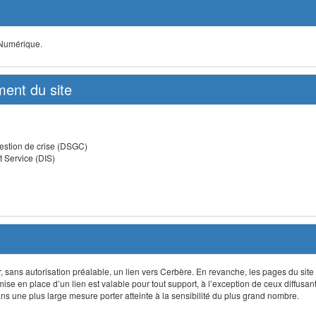
 Numérique.
ent du site
estion de crise (DSGC)
t Service (DIS)
lir, sans autorisation préalable, un lien vers Cerbère. En revanche, les pages du site
 mise en place d’un lien est valable pour tout support, à l’exception de ceux diffusa
 une plus large mesure porter atteinte à la sensibilité du plus grand nombre.