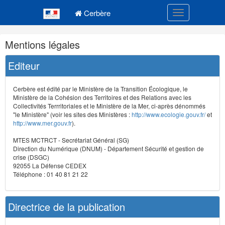
Navigation
Menu principal
principale
Cerbère
Toggle navigatio
Navigation
Mentions légales
et
outils
Editeur
annexes
Cerbère est édité par le Ministère de la Transition Écologique, le
Ministère de la Cohésion des Territoires et des Relations avec les
Collectivités Terrritoriales et le Ministère de la Mer, ci-après dénommés
"le Ministère" (voir les sites des Ministères :
http://www.ecologie.gouv.fr/
et
http://www.mer.gouv.fr
).
MTES MCTRCT - Secrétariat Général (SG)
Direction du Numérique (DNUM) - Département Sécurité et gestion de
crise (DSGC)
92055 La Défense CEDEX
Téléphone : 01 40 81 21 22
Directrice de la publication