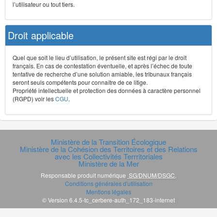
l’utilisateur ou tout tiers.
Droit applicable
Quel que soit le lieu d’utilisation, le présent site est régi par le droit
français. En cas de contestation éventuelle, et après l’échec de toute
tentative de recherche d’une solution amiable, les tribunaux français
seront seuls compétents pour connaître de ce litige.
Propriété intellectuelle et protection des données à caractère personnel
(RGPD) voir les
CGU
.
Ministère de la Transition Écologique
Ministère de la Cohésion des Territoires et des Relations
avec les Collectivités Terrritoriales
Ministère de la Mer
Responsable produit numérique
SG/DNUM/DSGC
.
Conditions générales d'utilisation
Mentions légales
© Version 6.4.5-tc_cerbere-auth_172_183-internet