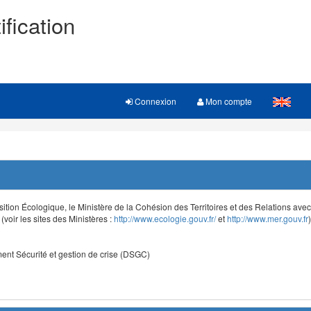
ification
Connexion
Mon compte
sition Écologique, le Ministère de la Cohésion des Territoires et des Relations avec le
voir les sites des Ministères :
http://www.ecologie.gouv.fr/
et
http://www.mer.gouv.fr
)
nt Sécurité et gestion de crise (DSGC)