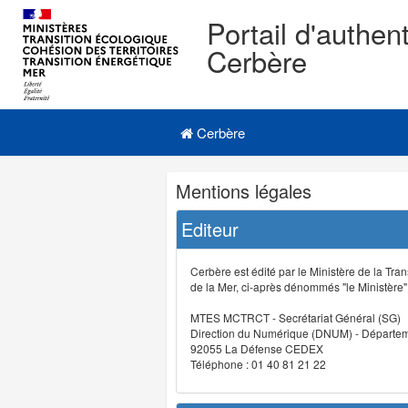
Portail d'authent
Cerbère
Navigation
Menu principal
principale
Cerbère
Navigation
Mentions légales
et
outils
Editeur
annexes
Cerbère est édité par le Ministère de la Tran
de la Mer, ci-après dénommés "le Ministère" (
MTES MCTRCT - Secrétariat Général (SG)
Direction du Numérique (DNUM) - Départeme
92055 La Défense CEDEX
Téléphone : 01 40 81 21 22