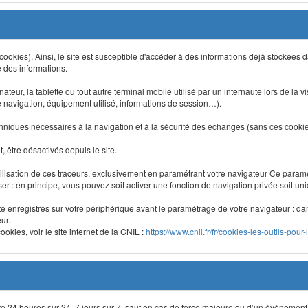
 (cookies). Ainsi, le site est susceptible d'accéder à des informations déjà stockée
e des informations.
nateur, la tablette ou tout autre terminal mobile utilisé par un internaute lors de la v
e navigation, équipement utilisé, informations de session…).
niques nécessaires à la navigation et à la sécurité des échanges (sans ces cookies,
 être désactivés depuis le site.
lisation de ces traceurs, exclusivement en paramétrant votre navigateur Ce para
liser : en principe, vous pouvez soit activer une fonction de navigation privée soit un
été enregistrés sur votre périphérique avant le paramétrage de votre navigateur : da
ur.
okies, voir le site internet de la CNIL :
https://www.cnil.fr/fr/cookies-les-outils-pour-
site 24 heures sur 24, 7 jours sur 7, sauf en cas de force majeure ou d’un événement