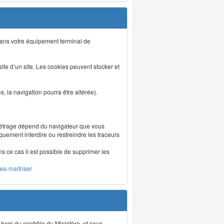
s dans votre équipement terminal de
isite d’un site. Les cookies peuvent stocker et
 la navigation pourra être altérée).
métrage dépend du navigateur que vous
iquement interdire ou restreindre les traceurs
ns ce cas il est possible de supprimer les
les-maitriser
 hors du contrôle du Ministère, et sous