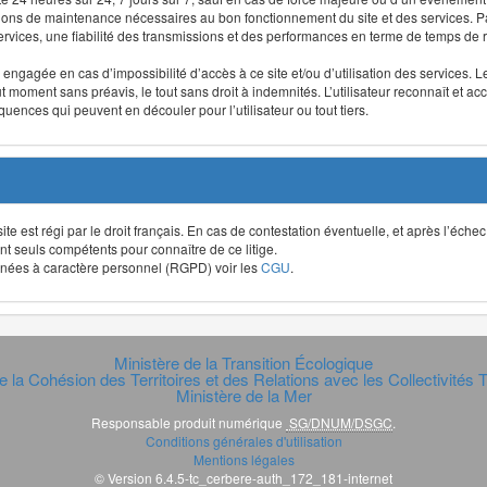
ntions de maintenance nécessaires au bon fonctionnement du site et des services
 services, une fiabilité des transmissions et des performances en terme de temps de 
re engagée en cas d’impossibilité d’accès à ce site et/ou d’utilisation des services
out moment sans préavis, le tout sans droit à indemnités. L’utilisateur reconnaît e
uences qui peuvent en découler pour l’utilisateur ou tout tiers.
t site est régi par le droit français. En cas de contestation éventuelle, et après l’éch
ont seuls compétents pour connaître de ce litige.
données à caractère personnel (RGPD) voir les
CGU
.
Ministère de la Transition Écologique
e la Cohésion des Territoires et des Relations avec les Collectivités Te
Ministère de la Mer
Responsable produit numérique
SG/DNUM/DSGC
.
Conditions générales d'utilisation
Mentions légales
© Version 6.4.5-tc_cerbere-auth_172_181-internet