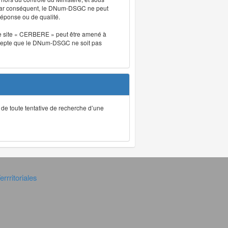
. Par conséquent, le DNum-DSGC ne peut
réponse ou de qualité.
. Le site « CERBERE » peut être amené à
t accepte que le DNum-DSGC ne soit pas
ec de toute tentative de recherche d’une
rrritoriales