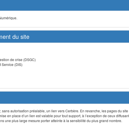
 Numérique.
ent du site
estion de crise (DSGC)
t Service (DIS)
lir, sans autorisation préalable, un lien vers Cerbère. En revanche, les pages du site
 mise en place d’un lien est valable pour tout support, à l’exception de ceux diffusa
 une plus large mesure porter atteinte à la sensibilité du plus grand nombre.