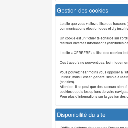
Gestion des cookies
Le site que vous visitez utilise des traceurs
communications électroniques et d’y inscrir
Un cookie est un fichier téléchargé sur l’ordi
restituer diverses informations (habitudes d
Le site « CERBERE» utilise des cookies tech
Ces traceurs ne peuvent pas, techniquement,
Vous pouvez néanmoins vous opposer à l'uti
utilisez, mais il est en général simple à réa
(cookies).
Attention, il se peut que des traceurs aient 
cookies depuis les options de votre navigate
Pour plus d’informations sur la gestion des co
Disponibilité du site
L’éditeur s’efforce de permettre l’accès au 