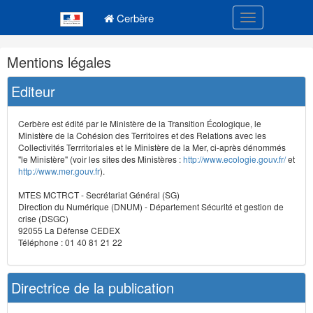
Navigation
Menu principal
principale
Cerbère
Toggle navigatio
Navigation
Mentions légales
et
outils
Editeur
annexes
Cerbère est édité par le Ministère de la Transition Écologique, le
Ministère de la Cohésion des Territoires et des Relations avec les
Collectivités Terrritoriales et le Ministère de la Mer, ci-après dénommés
"le Ministère" (voir les sites des Ministères :
http://www.ecologie.gouv.fr/
et
http://www.mer.gouv.fr
).
MTES MCTRCT - Secrétariat Général (SG)
Direction du Numérique (DNUM) - Département Sécurité et gestion de
crise (DSGC)
92055 La Défense CEDEX
Téléphone : 01 40 81 21 22
Directrice de la publication