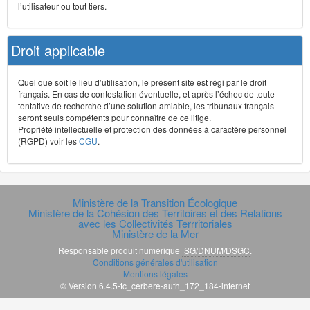
l’utilisateur ou tout tiers.
Droit applicable
Quel que soit le lieu d’utilisation, le présent site est régi par le droit
français. En cas de contestation éventuelle, et après l’échec de toute
tentative de recherche d’une solution amiable, les tribunaux français
seront seuls compétents pour connaître de ce litige.
Propriété intellectuelle et protection des données à caractère personnel
(RGPD) voir les
CGU
.
Ministère de la Transition Écologique
Ministère de la Cohésion des Territoires et des Relations
avec les Collectivités Terrritoriales
Ministère de la Mer
Responsable produit numérique
SG/DNUM/DSGC
.
Conditions générales d'utilisation
Mentions légales
© Version 6.4.5-tc_cerbere-auth_172_184-internet