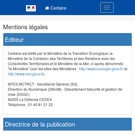
Navigation
Menu principal
principale
Cerbère
Toggle navigatio
Navigation
Mentions légales
et
outils
Editeur
annexes
Cerbère est édité par le Ministère de la Transition Écologique, le
Ministère de la Cohésion des Territoires et des Relations avec les
Collectivités Terrritoriales et le Ministère de la Mer, ci-après dénommés
"le Ministère" (voir les sites des Ministères :
http://www.ecologie.gouv.fr/
et
http://www.mer.gouv.fr
).
MTES MCTRCT - Secrétariat Général (SG)
Direction du Numérique (DNUM) - Département Sécurité et gestion de
crise (DSGC)
92055 La Défense CEDEX
Téléphone : 01 40 81 21 22
Directrice de la publication