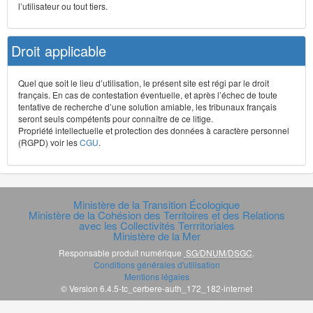
l’utilisateur ou tout tiers.
Droit applicable
Quel que soit le lieu d’utilisation, le présent site est régi par le droit
français. En cas de contestation éventuelle, et après l’échec de toute
tentative de recherche d’une solution amiable, les tribunaux français
seront seuls compétents pour connaître de ce litige.
Propriété intellectuelle et protection des données à caractère personnel
(RGPD) voir les
CGU
.
Ministère de la Transition Écologique
Ministère de la Cohésion des Territoires et des Relations
avec les Collectivités Terrritoriales
Ministère de la Mer
Responsable produit numérique
SG/DNUM/DSGC
.
Conditions générales d'utilisation
Mentions légales
© Version 6.4.5-tc_cerbere-auth_172_182-internet