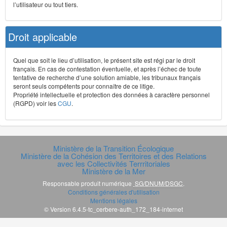
l’utilisateur ou tout tiers.
Droit applicable
Quel que soit le lieu d’utilisation, le présent site est régi par le droit
français. En cas de contestation éventuelle, et après l’échec de toute
tentative de recherche d’une solution amiable, les tribunaux français
seront seuls compétents pour connaître de ce litige.
Propriété intellectuelle et protection des données à caractère personnel
(RGPD) voir les
CGU
.
Ministère de la Transition Écologique
Ministère de la Cohésion des Territoires et des Relations
avec les Collectivités Terrritoriales
Ministère de la Mer
Responsable produit numérique
SG/DNUM/DSGC
.
Conditions générales d'utilisation
Mentions légales
© Version 6.4.5-tc_cerbere-auth_172_184-internet