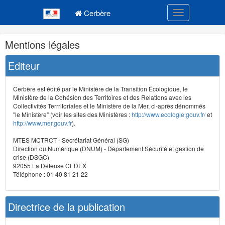
Navigation
Menu principal
principale
Cerbère
Toggle navigatio
Navigation
Mentions légales
et
outils
Editeur
annexes
Cerbère est édité par le Ministère de la Transition Écologique, le
Ministère de la Cohésion des Territoires et des Relations avec les
Collectivités Terrritoriales et le Ministère de la Mer, ci-après dénommés
"le Ministère" (voir les sites des Ministères :
http://www.ecologie.gouv.fr/
et
http://www.mer.gouv.fr
).
MTES MCTRCT - Secrétariat Général (SG)
Direction du Numérique (DNUM) - Département Sécurité et gestion de
crise (DSGC)
92055 La Défense CEDEX
Téléphone : 01 40 81 21 22
Directrice de la publication