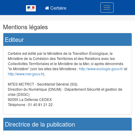
Navigation
Menu principal
principale
Cerbère
Toggle navigatio
Navigation
Mentions légales
et
outils
Editeur
annexes
Cerbère est édité par le Ministère de la Transition Écologique, le
Ministère de la Cohésion des Territoires et des Relations avec les
Collectivités Terrritoriales et le Ministère de la Mer, ci-après dénommés
"le Ministère" (voir les sites des Ministères :
http://www.ecologie.gouv.fr/
et
http://www.mer.gouv.fr
).
MTES MCTRCT - Secrétariat Général (SG)
Direction du Numérique (DNUM) - Département Sécurité et gestion de
crise (DSGC)
92055 La Défense CEDEX
Téléphone : 01 40 81 21 22
Directrice de la publication