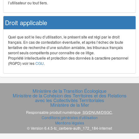
l’utilisateur ou tout tiers.
Droit applicable
Quel que soit le lieu d’utilisation, le présent site est régi par le droit
français. En cas de contestation éventuelle, et après l’échec de toute
tentative de recherche d’une solution amiable, les tribunaux français
seront seuls compétents pour connaître de ce litige.
Propriété intellectuelle et protection des données à caractère personnel
(RGPD) voir les
CGU
.
Ministère de la Transition Écologique
Ministère de la Cohésion des Territoires et des Relations
avec les Collectivités Terrritoriales
Ministère de la Mer
Responsable produit numérique
SG/DNUM/DSGC
.
Conditions générales d'utilisation
Mentions légales
© Version 6.4.5-tc_cerbere-auth_172_184-internet