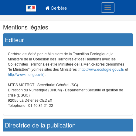
Navigation
Menu principal
principale
Cerbère
Toggle navigatio
Navigation
Mentions légales
et
outils
Editeur
annexes
Cerbère est édité par le Ministère de la Transition Écologique, le
Ministère de la Cohésion des Territoires et des Relations avec les
Collectivités Terrritoriales et le Ministère de la Mer, ci-après dénommés
"le Ministère" (voir les sites des Ministères :
http://www.ecologie.gouv.fr/
et
http://www.mer.gouv.fr
).
MTES MCTRCT - Secrétariat Général (SG)
Direction du Numérique (DNUM) - Département Sécurité et gestion de
crise (DSGC)
92055 La Défense CEDEX
Téléphone : 01 40 81 21 22
Directrice de la publication