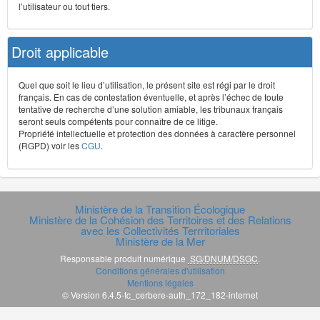
l’utilisateur ou tout tiers.
Droit applicable
Quel que soit le lieu d’utilisation, le présent site est régi par le droit
français. En cas de contestation éventuelle, et après l’échec de toute
tentative de recherche d’une solution amiable, les tribunaux français
seront seuls compétents pour connaître de ce litige.
Propriété intellectuelle et protection des données à caractère personnel
(RGPD) voir les
CGU
.
Ministère de la Transition Écologique
Ministère de la Cohésion des Territoires et des Relations
avec les Collectivités Terrritoriales
Ministère de la Mer
Responsable produit numérique
SG/DNUM/DSGC
.
Conditions générales d'utilisation
Mentions légales
© Version 6.4.5-tc_cerbere-auth_172_182-internet