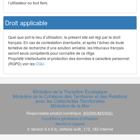
l’utilisateur ou tout tiers.
Droit applicable
Quel que soit le lieu d’utilisation, le présent site est régi par le droit
français. En cas de contestation éventuelle, et après l’échec de toute
tentative de recherche d’une solution amiable, les tribunaux français
seront seuls compétents pour connaître de ce litige.
Propriété intellectuelle et protection des données à caractère personnel
(RGPD) voir les
CGU
.
Ministère de la Transition Écologique
Ministère de la Cohésion des Territoires et des Relations
avec les Collectivités Terrritoriales
Ministère de la Mer
Responsable produit numérique
SG/DNUM/DSGC
.
Conditions générales d'utilisation
Mentions légales
© Version 6.4.5-tc_cerbere-auth_172_182-internet