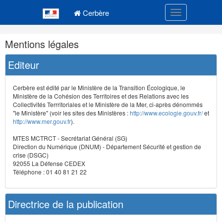
Navigation
Menu principal
principale
Cerbère
Toggle navigatio
Navigation
Mentions légales
et
outils
Editeur
annexes
Cerbère est édité par le Ministère de la Transition Écologique, le
Ministère de la Cohésion des Territoires et des Relations avec les
Collectivités Terrritoriales et le Ministère de la Mer, ci-après dénommés
"le Ministère" (voir les sites des Ministères :
http://www.ecologie.gouv.fr/
et
http://www.mer.gouv.fr
).
MTES MCTRCT - Secrétariat Général (SG)
Direction du Numérique (DNUM) - Département Sécurité et gestion de
crise (DSGC)
92055 La Défense CEDEX
Téléphone : 01 40 81 21 22
Directrice de la publication