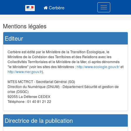
Navigation
Menu principal
principale
Cerbère
Toggle navigatio
Navigation
Mentions légales
et
outils
Editeur
annexes
Cerbère est édité par le Ministère de la Transition Écologique, le
Ministère de la Cohésion des Territoires et des Relations avec les
Collectivités Terrritoriales et le Ministère de la Mer, ci-après dénommés
"le Ministère" (voir les sites des Ministères :
http://www.ecologie.gouv.fr/
et
http://www.mer.gouv.fr
).
MTES MCTRCT - Secrétariat Général (SG)
Direction du Numérique (DNUM) - Département Sécurité et gestion de
crise (DSGC)
92055 La Défense CEDEX
Téléphone : 01 40 81 21 22
Directrice de la publication