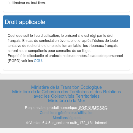
l’utilisateur ou tout tiers.
Droit applicable
Quel que soit le lieu d’utilisation, le présent site est régi par le droit
français. En cas de contestation éventuelle, et après l’échec de toute
tentative de recherche d’une solution amiable, les tribunaux français
seront seuls compétents pour connaître de ce litige.
Propriété intellectuelle et protection des données à caractère personnel
(RGPD) voir les
CGU
.
Ministère de la Transition Écologique
Ministère de la Cohésion des Territoires et des Relations
avec les Collectivités Terrritoriales
Ministère de la Mer
Responsable produit numérique
SG/DNUM/DSGC
.
Conditions générales d'utilisation
Mentions légales
© Version 6.4.5-tc_cerbere-auth_172_181-internet