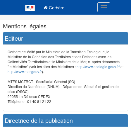
Navigation
Menu principal
principale
Cerbère
Toggle navigatio
Navigation
Mentions légales
et
outils
Editeur
annexes
Cerbère est édité par le Ministère de la Transition Écologique, le
Ministère de la Cohésion des Territoires et des Relations avec les
Collectivités Terrritoriales et le Ministère de la Mer, ci-après dénommés
"le Ministère" (voir les sites des Ministères :
http://www.ecologie.gouv.fr/
et
http://www.mer.gouv.fr
).
MTES MCTRCT - Secrétariat Général (SG)
Direction du Numérique (DNUM) - Département Sécurité et gestion de
crise (DSGC)
92055 La Défense CEDEX
Téléphone : 01 40 81 21 22
Directrice de la publication