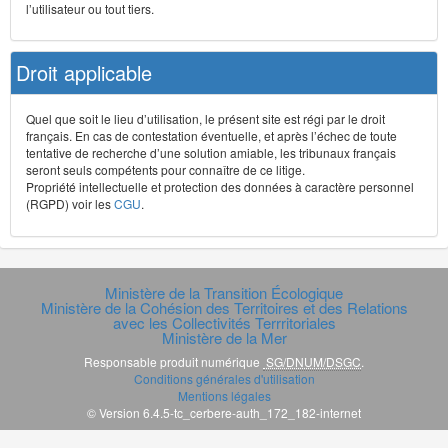
l’utilisateur ou tout tiers.
Droit applicable
Quel que soit le lieu d’utilisation, le présent site est régi par le droit
français. En cas de contestation éventuelle, et après l’échec de toute
tentative de recherche d’une solution amiable, les tribunaux français
seront seuls compétents pour connaître de ce litige.
Propriété intellectuelle et protection des données à caractère personnel
(RGPD) voir les
CGU
.
Ministère de la Transition Écologique
Ministère de la Cohésion des Territoires et des Relations
avec les Collectivités Terrritoriales
Ministère de la Mer
Responsable produit numérique
SG/DNUM/DSGC
.
Conditions générales d'utilisation
Mentions légales
© Version 6.4.5-tc_cerbere-auth_172_182-internet