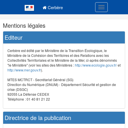
Navigation
Menu principal
principale
Cerbère
Toggle navigatio
Navigation
Mentions légales
et
outils
Editeur
annexes
Cerbère est édité par le Ministère de la Transition Écologique, le
Ministère de la Cohésion des Territoires et des Relations avec les
Collectivités Terrritoriales et le Ministère de la Mer, ci-après dénommés
"le Ministère" (voir les sites des Ministères :
http://www.ecologie.gouv.fr/
et
http://www.mer.gouv.fr
).
MTES MCTRCT - Secrétariat Général (SG)
Direction du Numérique (DNUM) - Département Sécurité et gestion de
crise (DSGC)
92055 La Défense CEDEX
Téléphone : 01 40 81 21 22
Directrice de la publication