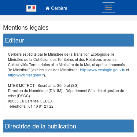
Navigation
Menu principal
principale
Cerbère
Toggle navigatio
Navigation
Mentions légales
et
outils
Editeur
annexes
Cerbère est édité par le Ministère de la Transition Écologique, le
Ministère de la Cohésion des Territoires et des Relations avec les
Collectivités Terrritoriales et le Ministère de la Mer, ci-après dénommés
"le Ministère" (voir les sites des Ministères :
http://www.ecologie.gouv.fr/
et
http://www.mer.gouv.fr
).
MTES MCTRCT - Secrétariat Général (SG)
Direction du Numérique (DNUM) - Département Sécurité et gestion de
crise (DSGC)
92055 La Défense CEDEX
Téléphone : 01 40 81 21 22
Directrice de la publication