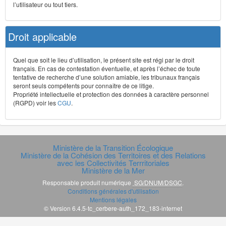
l’utilisateur ou tout tiers.
Droit applicable
Quel que soit le lieu d’utilisation, le présent site est régi par le droit
français. En cas de contestation éventuelle, et après l’échec de toute
tentative de recherche d’une solution amiable, les tribunaux français
seront seuls compétents pour connaître de ce litige.
Propriété intellectuelle et protection des données à caractère personnel
(RGPD) voir les
CGU
.
Ministère de la Transition Écologique
Ministère de la Cohésion des Territoires et des Relations
avec les Collectivités Terrritoriales
Ministère de la Mer
Responsable produit numérique
SG/DNUM/DSGC
.
Conditions générales d'utilisation
Mentions légales
© Version 6.4.5-tc_cerbere-auth_172_183-internet