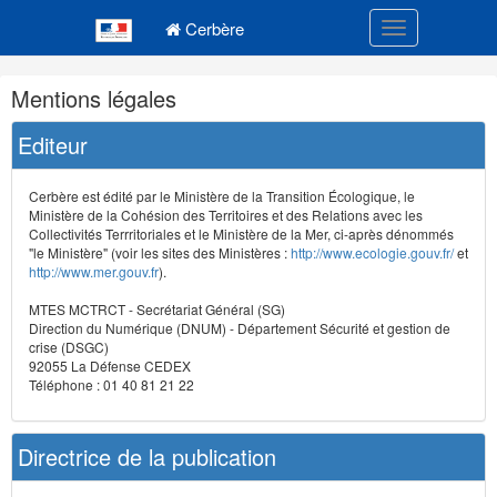
Navigation
Menu principal
principale
Cerbère
Toggle navigatio
Navigation
Mentions légales
et
outils
Editeur
annexes
Cerbère est édité par le Ministère de la Transition Écologique, le
Ministère de la Cohésion des Territoires et des Relations avec les
Collectivités Terrritoriales et le Ministère de la Mer, ci-après dénommés
"le Ministère" (voir les sites des Ministères :
http://www.ecologie.gouv.fr/
et
http://www.mer.gouv.fr
).
MTES MCTRCT - Secrétariat Général (SG)
Direction du Numérique (DNUM) - Département Sécurité et gestion de
crise (DSGC)
92055 La Défense CEDEX
Téléphone : 01 40 81 21 22
Directrice de la publication