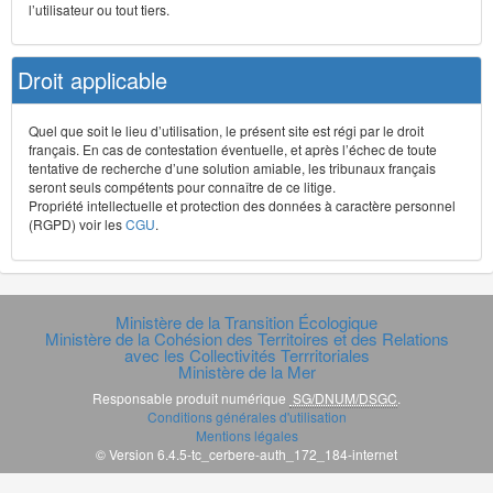
l’utilisateur ou tout tiers.
Droit applicable
Quel que soit le lieu d’utilisation, le présent site est régi par le droit
français. En cas de contestation éventuelle, et après l’échec de toute
tentative de recherche d’une solution amiable, les tribunaux français
seront seuls compétents pour connaître de ce litige.
Propriété intellectuelle et protection des données à caractère personnel
(RGPD) voir les
CGU
.
Ministère de la Transition Écologique
Ministère de la Cohésion des Territoires et des Relations
avec les Collectivités Terrritoriales
Ministère de la Mer
Responsable produit numérique
SG/DNUM/DSGC
.
Conditions générales d'utilisation
Mentions légales
© Version 6.4.5-tc_cerbere-auth_172_184-internet