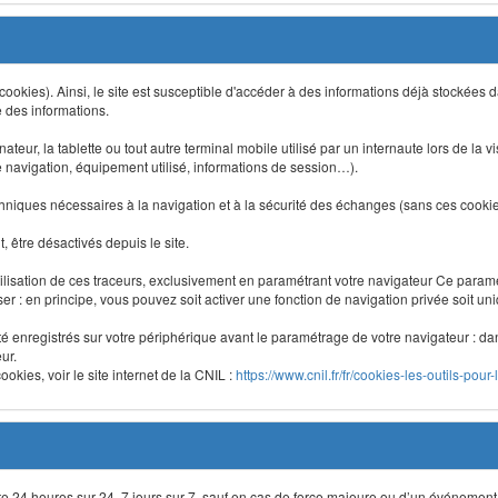
 (cookies). Ainsi, le site est susceptible d'accéder à des informations déjà stockée
e des informations.
nateur, la tablette ou tout autre terminal mobile utilisé par un internaute lors de la v
e navigation, équipement utilisé, informations de session…).
niques nécessaires à la navigation et à la sécurité des échanges (sans ces cookies,
 être désactivés depuis le site.
lisation de ces traceurs, exclusivement en paramétrant votre navigateur Ce para
liser : en principe, vous pouvez soit activer une fonction de navigation privée soit un
été enregistrés sur votre périphérique avant le paramétrage de votre navigateur : da
ur.
okies, voir le site internet de la CNIL :
https://www.cnil.fr/fr/cookies-les-outils-pour-
site 24 heures sur 24, 7 jours sur 7, sauf en cas de force majeure ou d’un événement