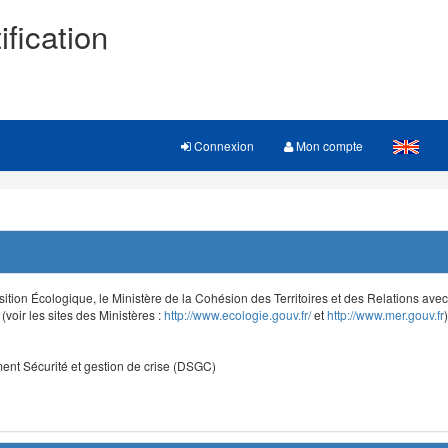
ification
Connexion
Mon compte
sition Écologique, le Ministère de la Cohésion des Territoires et des Relations avec le
voir les sites des Ministères :
http://www.ecologie.gouv.fr/
et
http://www.mer.gouv.fr
)
nt Sécurité et gestion de crise (DSGC)