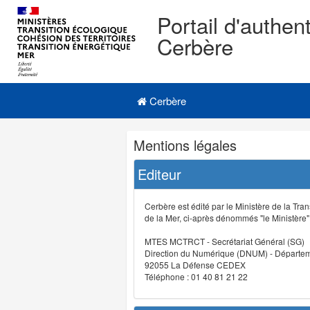
Portail d'authent
Cerbère
Navigation
Menu principal
principale
Cerbère
Navigation
Mentions légales
et
outils
Editeur
annexes
Cerbère est édité par le Ministère de la Tran
de la Mer, ci-après dénommés "le Ministère" (
MTES MCTRCT - Secrétariat Général (SG)
Direction du Numérique (DNUM) - Départeme
92055 La Défense CEDEX
Téléphone : 01 40 81 21 22