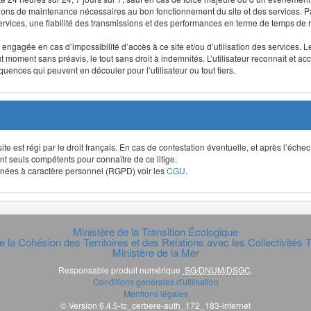
ntions de maintenance nécessaires au bon fonctionnement du site et des services
 services, une fiabilité des transmissions et des performances en terme de temps de 
re engagée en cas d’impossibilité d’accès à ce site et/ou d’utilisation des services
out moment sans préavis, le tout sans droit à indemnités. L’utilisateur reconnaît e
uences qui peuvent en découler pour l’utilisateur ou tout tiers.
t site est régi par le droit français. En cas de contestation éventuelle, et après l’éch
ont seuls compétents pour connaître de ce litige.
données à caractère personnel (RGPD) voir les
CGU
.
Ministère de la Transition Écologique
e la Cohésion des Territoires et des Relations avec les Collectivités Te
Ministère de la Mer
Responsable produit numérique
SG/DNUM/DSGC
.
Conditions générales d'utilisation
Mentions légales
© Version 6.4.5-tc_cerbere-auth_172_183-internet