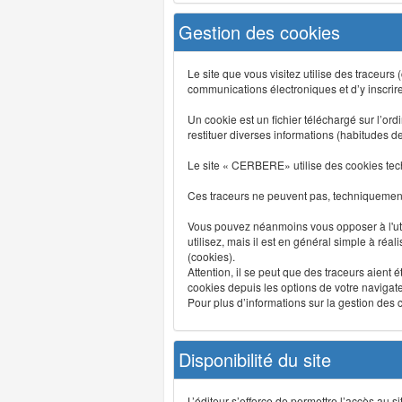
Gestion des cookies
Le site que vous visitez utilise des traceurs
communications électroniques et d’y inscrir
Un cookie est un fichier téléchargé sur l’ordi
restituer diverses informations (habitudes d
Le site « CERBERE» utilise des cookies tech
Ces traceurs ne peuvent pas, techniquement,
Vous pouvez néanmoins vous opposer à l'uti
utilisez, mais il est en général simple à réa
(cookies).
Attention, il se peut que des traceurs aient 
cookies depuis les options de votre navigate
Pour plus d’informations sur la gestion des co
Disponibilité du site
L’éditeur s’efforce de permettre l’accès au 