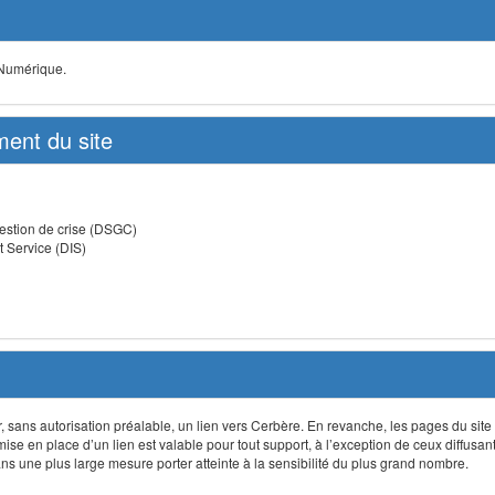
 Numérique.
ent du site
estion de crise (DSGC)
t Service (DIS)
lir, sans autorisation préalable, un lien vers Cerbère. En revanche, les pages du site
 mise en place d’un lien est valable pour tout support, à l’exception de ceux diffusa
 une plus large mesure porter atteinte à la sensibilité du plus grand nombre.