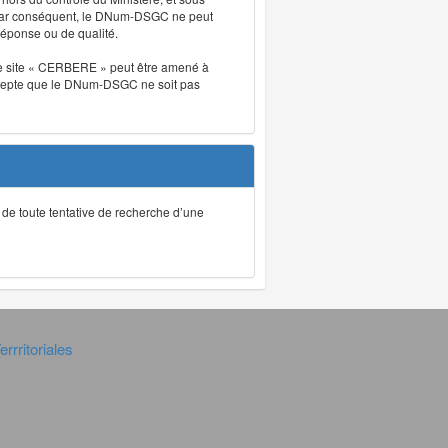
. Par conséquent, le DNum-DSGC ne peut
réponse ou de qualité.
. Le site « CERBERE » peut être amené à
t accepte que le DNum-DSGC ne soit pas
ec de toute tentative de recherche d’une
rrritoriales