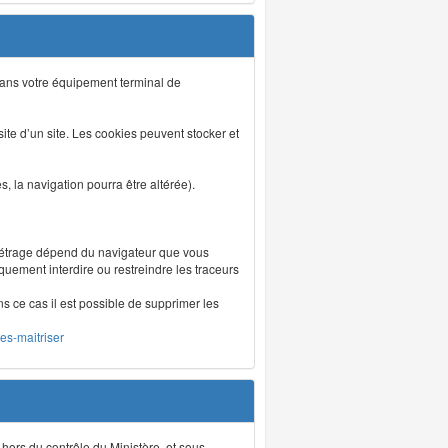
s dans votre équipement terminal de
isite d’un site. Les cookies peuvent stocker et
 la navigation pourra être altérée).
métrage dépend du navigateur que vous
iquement interdire ou restreindre les traceurs
ns ce cas il est possible de supprimer les
les-maitriser
 hors du contrôle du Ministère, et sous