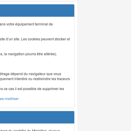
s dans votre équipement terminal de
isite d’un site. Les cookies peuvent stocker et
 la navigation pourra être altérée).
métrage dépend du navigateur que vous
iquement interdire ou restreindre les traceurs
ns ce cas il est possible de supprimer les
les-maitriser
 hors du contrôle du Ministère, et sous