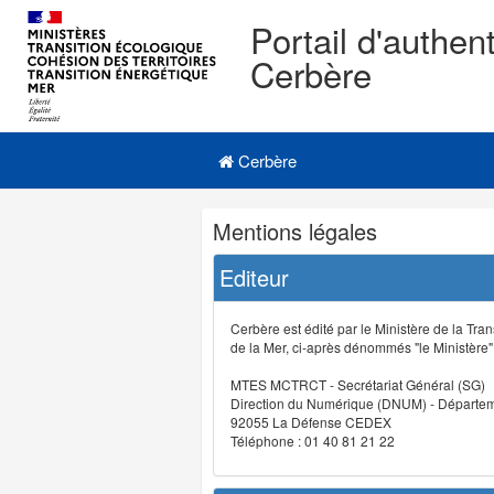
Portail d'authent
Cerbère
Navigation
Menu principal
principale
Cerbère
Navigation
Mentions légales
et
outils
Editeur
annexes
Cerbère est édité par le Ministère de la Tran
de la Mer, ci-après dénommés "le Ministère" (
MTES MCTRCT - Secrétariat Général (SG)
Direction du Numérique (DNUM) - Départeme
92055 La Défense CEDEX
Téléphone : 01 40 81 21 22