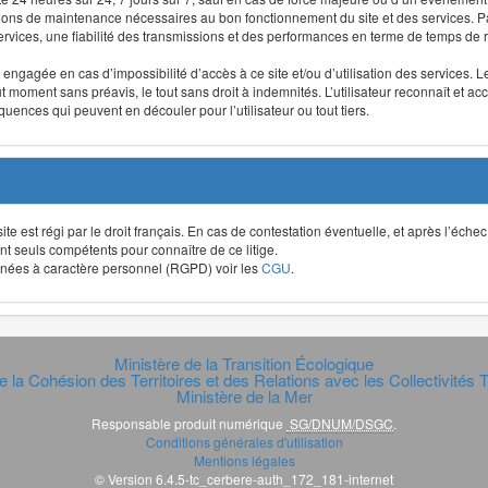
ntions de maintenance nécessaires au bon fonctionnement du site et des services
 services, une fiabilité des transmissions et des performances en terme de temps de 
re engagée en cas d’impossibilité d’accès à ce site et/ou d’utilisation des services
out moment sans préavis, le tout sans droit à indemnités. L’utilisateur reconnaît e
uences qui peuvent en découler pour l’utilisateur ou tout tiers.
t site est régi par le droit français. En cas de contestation éventuelle, et après l’éch
ont seuls compétents pour connaître de ce litige.
données à caractère personnel (RGPD) voir les
CGU
.
Ministère de la Transition Écologique
e la Cohésion des Territoires et des Relations avec les Collectivités Te
Ministère de la Mer
Responsable produit numérique
SG/DNUM/DSGC
.
Conditions générales d'utilisation
Mentions légales
© Version 6.4.5-tc_cerbere-auth_172_181-internet