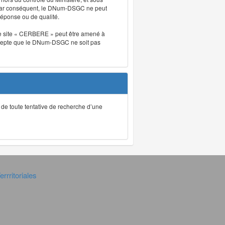
. Par conséquent, le DNum-DSGC ne peut
réponse ou de qualité.
. Le site « CERBERE » peut être amené à
t accepte que le DNum-DSGC ne soit pas
ec de toute tentative de recherche d’une
rrritoriales