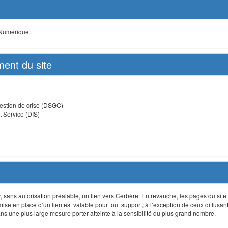
 Numérique.
ent du site
estion de crise (DSGC)
t Service (DIS)
lir, sans autorisation préalable, un lien vers Cerbère. En revanche, les pages du site
 mise en place d’un lien est valable pour tout support, à l’exception de ceux diffusa
 une plus large mesure porter atteinte à la sensibilité du plus grand nombre.