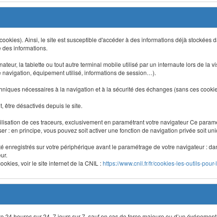
 (cookies). Ainsi, le site est susceptible d'accéder à des informations déjà stockée
e des informations.
nateur, la tablette ou tout autre terminal mobile utilisé par un internaute lors de la v
e navigation, équipement utilisé, informations de session…).
niques nécessaires à la navigation et à la sécurité des échanges (sans ces cookies,
 être désactivés depuis le site.
lisation de ces traceurs, exclusivement en paramétrant votre navigateur Ce para
liser : en principe, vous pouvez soit activer une fonction de navigation privée soit un
été enregistrés sur votre périphérique avant le paramétrage de votre navigateur : da
ur.
okies, voir le site internet de la CNIL :
https://www.cnil.fr/fr/cookies-les-outils-pour-
site 24 heures sur 24, 7 jours sur 7, sauf en cas de force majeure ou d’un événement