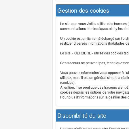
Gestion des cookies
Le site que vous visitez utilise des traceurs
communications électroniques et d’y inscrir
Un cookie est un fichier téléchargé sur l’ordi
restituer diverses informations (habitudes d
Le site « CERBERE» utilise des cookies tech
Ces traceurs ne peuvent pas, techniquement,
Vous pouvez néanmoins vous opposer à l'uti
utilisez, mais il est en général simple à réa
(cookies).
Attention, il se peut que des traceurs aient 
cookies depuis les options de votre navigate
Pour plus d’informations sur la gestion des co
Disponibilité du site
L’éditeur s’efforce de permettre l’accès au 