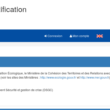
ification
Connexion
Mon compte
sition Écologique, le Ministère de la Cohésion des Territoires et des Relations avec le
voir les sites des Ministères :
http://www.ecologie.gouv.fr/
et
http://www.mer.gouv.fr
)
nt Sécurité et gestion de crise (DSGC)